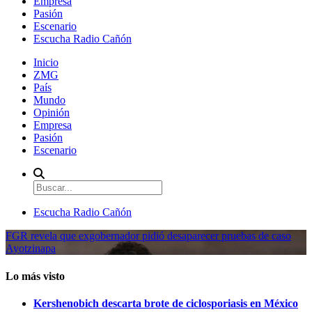
Empresa
Pasión
Escenario
Escucha Radio Cañón
Inicio
ZMG
País
Mundo
Opinión
Empresa
Pasión
Escenario
Escucha Radio Cañón
FGR revela que exgobernador pidió desaparecer pruebas de caso
Ayotzinapa
Lo más visto
Kershenobich descarta brote de ciclosporiasis en México