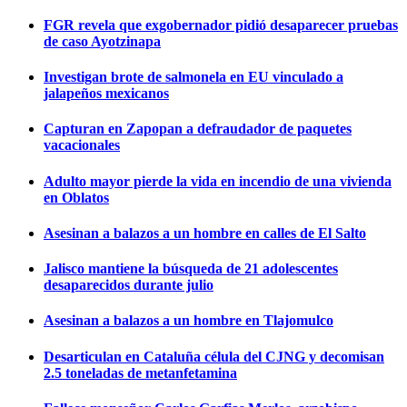
FGR revela que exgobernador pidió desaparecer pruebas
de caso Ayotzinapa
Investigan brote de salmonela en EU vinculado a
jalapeños mexicanos
Capturan en Zapopan a defraudador de paquetes
vacacionales
Adulto mayor pierde la vida en incendio de una vivienda
en Oblatos
Asesinan a balazos a un hombre en calles de El Salto
Jalisco mantiene la búsqueda de 21 adolescentes
desaparecidos durante julio
Asesinan a balazos a un hombre en Tlajomulco
Desarticulan en Cataluña célula del CJNG y decomisan
2.5 toneladas de metanfetamina