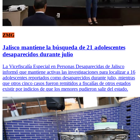
ZMG
Jalisco mantiene la búsqueda de 21 adolescentes
desaparecidos durante julio
La Vicefiscalía Especial en Personas Desaparecidas de Jalisco
informó que mantiene activas las investigaciones para localizar a 16
adolescentes reportados como desaparecidos durante julio, mientras
que otros cinco casos fueron remitidos a fiscalías de otros estados
existir por indicios de que los menores pudieron salir del estado.