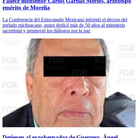
Fallece monseñor Carlos Garfias Merlos, arzobispo
emérito de Morelia
La Conferencia del Episcopado Mexicano informó el deceso del
prelado michoacano, quien dedicó más de 50 años al ministerio
sacerdotal y promovió los diálogos por la paz
Detienen al exgobernador de Guerrero, Ángel