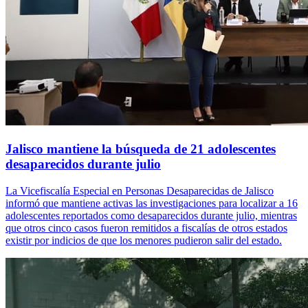
Jalisco mantiene la búsqueda de 21 adolescentes
desaparecidos durante julio
La Vicefiscalía Especial en Personas Desaparecidas de Jalisco
informó que mantiene activas las investigaciones para localizar a 16
adolescentes reportados como desaparecidos durante julio, mientras
que otros cinco casos fueron remitidos a fiscalías de otros estados
existir por indicios de que los menores pudieron salir del estado.