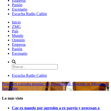
Empresa
Pasión
Escenario
Escucha Radio Cañón
Inicio
ZMG
País
Mundo
Opinión
Empresa
Pasión
Escenario
Escucha Radio Cañón
Proponen consulta popular por desarrollo de vivienda en Mirador de
San Isidro
Lo más visto
Cae ex mando por agresión a ex pareja y procesan a