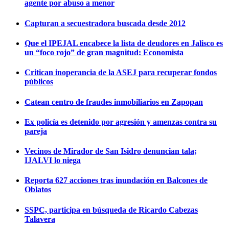
agente por abuso a menor
Capturan a secuestradora buscada desde 2012
Que el IPEJAL encabece la lista de deudores en Jalisco es
un “foco rojo” de gran magnitud: Economista
Critican inoperancia de la ASEJ para recuperar fondos
públicos
Catean centro de fraudes inmobiliarios en Zapopan
Ex policía es detenido por agresión y amenzas contra su
pareja
Vecinos de Mirador de San Isidro denuncian tala;
IJALVI lo niega
Reporta 627 acciones tras inundación en Balcones de
Oblatos
SSPC, participa en búsqueda de Ricardo Cabezas
Talavera