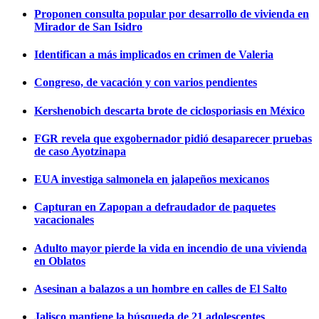
Proponen consulta popular por desarrollo de vivienda en
Mirador de San Isidro
Identifican a más implicados en crimen de Valeria
Congreso, de vacación y con varios pendientes
Kershenobich descarta brote de ciclosporiasis en México
FGR revela que exgobernador pidió desaparecer pruebas
de caso Ayotzinapa
EUA investiga salmonela en jalapeños mexicanos
Capturan en Zapopan a defraudador de paquetes
vacacionales
Adulto mayor pierde la vida en incendio de una vivienda
en Oblatos
Asesinan a balazos a un hombre en calles de El Salto
Jalisco mantiene la búsqueda de 21 adolescentes