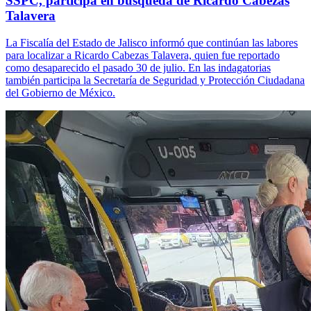
SSPC, participa en búsqueda de Ricardo Cabezas
Talavera
La Fiscalía del Estado de Jalisco informó que continúan las labores
para localizar a Ricardo Cabezas Talavera, quien fue reportado
como desaparecido el pasado 30 de julio. En las indagatorias
también participa la Secretaría de Seguridad y Protección Ciudadana
del Gobierno de México.