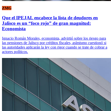
ZMG
Que el IPEJAL encabece la lista de deudores en
Jalisco es un “foco rojo” de gran magnitud:
Economista
Ignacio Román Morales, economista, advirtió sobre los riesgo para
las pensiones de Jalisco por créditos físcales, asímismo cuestionó si
las autoridades aplicarán la ley con rigor cuando se trate de cobrar a
actores políticos.