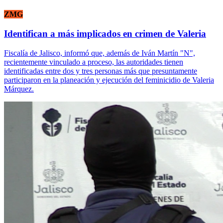
ZMG
Identifican a más implicados en crimen de Valeria
Fiscalía de Jalisco, informó que, además de Iván Martín "N",
recientemente vinculado a proceso, las autoridades tienen
identificadas entre dos y tres personas más que presuntamente
participaron en la planeación y ejecución del feminicidio de Valeria
Márquez.