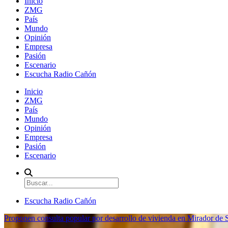
Inicio
ZMG
País
Mundo
Opinión
Empresa
Pasión
Escenario
Escucha Radio Cañón
Inicio
ZMG
País
Mundo
Opinión
Empresa
Pasión
Escenario
Escucha Radio Cañón
Proponen consulta popular por desarrollo de vivienda en Mirador de S