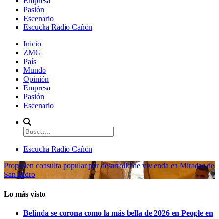
Empresa
Pasión
Escenario
Escucha Radio Cañón
Inicio
ZMG
País
Mundo
Opinión
Empresa
Pasión
Escenario
Escucha Radio Cañón
Proponen consulta popular por desarrollo de vivienda en Mirador de
San Isidro
Lo más visto
Belinda se corona como la más bella de 2026 en People en