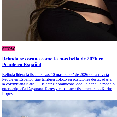
SHOW
Belinda se corona como la más bella de 2026 en
People en Español
Belinda lidera la lista de 'Los 50 más bellos' de 2026 de la revista
People en Español, que también colocó en posiciones destacadas a
la colombiana Karol G, la actriz dominicana Zoe Saldaña, la modelo
puertorriqueña Dayanara Torres y el baloncestista mexicano Karim
López.