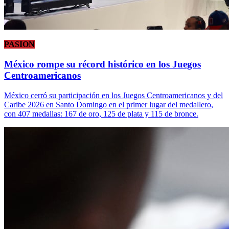
PASION
México rompe su récord histórico en los Juegos
Centroamericanos
México cerró su participación en los Juegos Centroamericanos y del
Caribe 2026 en Santo Domingo en el primer lugar del medallero,
con 407 medallas: 167 de oro, 125 de plata y 115 de bronce.