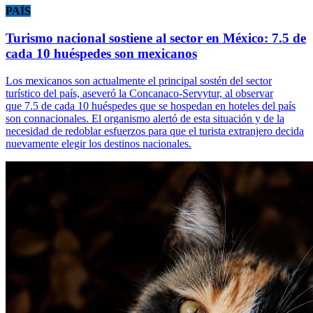
PAÍS
Turismo nacional sostiene al sector en México: 7.5 de
cada 10 huéspedes son mexicanos
Los mexicanos son actualmente el principal sostén del sector
turístico del país, aseveró la Concanaco-Servytur, al observar
que 7.5 de cada 10 huéspedes que se hospedan en hoteles del país
son connacionales. El organismo alertó de esta situación y de la
necesidad de redoblar esfuerzos para que el turista extranjero decida
nuevamente elegir los destinos nacionales.