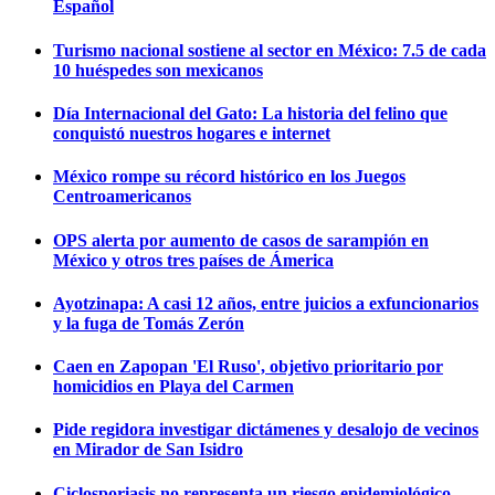
Español
Turismo nacional sostiene al sector en México: 7.5 de cada
10 huéspedes son mexicanos
Día Internacional del Gato: La historia del felino que
conquistó nuestros hogares e internet
México rompe su récord histórico en los Juegos
Centroamericanos
OPS alerta por aumento de casos de sarampión en
México y otros tres países de Ámerica
Ayotzinapa: A casi 12 años, entre juicios a exfuncionarios
y la fuga de Tomás Zerón
Caen en Zapopan 'El Ruso', objetivo prioritario por
homicidios en Playa del Carmen
Pide regidora investigar dictámenes y desalojo de vecinos
en Mirador de San Isidro
Ciclosporiasis no representa un riesgo epidemiológico