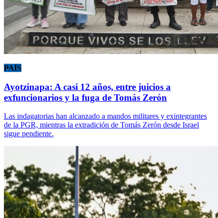
PAÍS
Ayotzinapa: A casi 12 años, entre juicios a
exfuncionarios y la fuga de Tomás Zerón
Las indagatorias han alcanzado a mandos militares y exintegrantes
de la PGR, mientras la extradición de Tomás Zerón desde Israel
sigue pendiente.