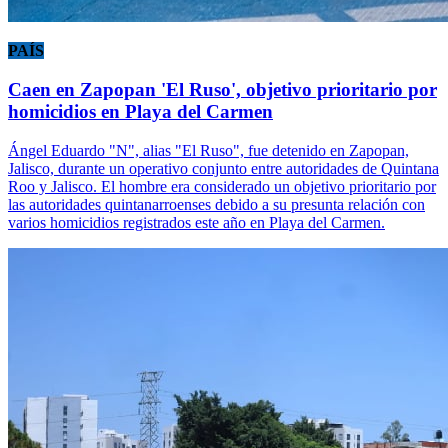
PAÍS
Caen en Zapopan 'El Ruso', objetivo prioritario por
homicidios en Playa del Carmen
Ángel Eduardo "N", alias "El Ruso", fue detenido en Zapopan,
Jalisco, durante un operativo conjunto entre autoridades de Quintana
Roo y Jalisco. El hombre era considerado un objetivo prioritario por
las autoridades quintanarroenses debido a su presunta relación con
varios homicidios registrados este año en Playa del Carmen.