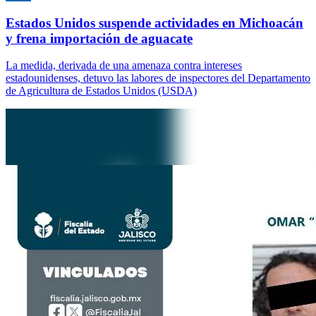
Estados Unidos suspende actividades en Michoacán
y frena importación de aguacate
La medida, derivada de una amenaza contra intereses
estadounidenses, detuvo las labores de inspectores del Departamento
de Agricultura de Estados Unidos (USDA)