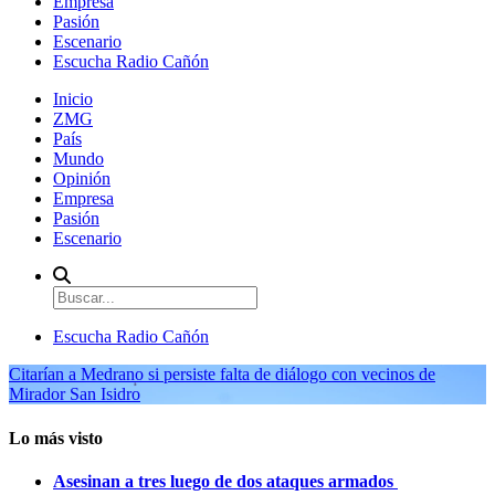
Empresa
Pasión
Escenario
Escucha Radio Cañón
Inicio
ZMG
País
Mundo
Opinión
Empresa
Pasión
Escenario
Escucha Radio Cañón
Citarían a Medrano si persiste falta de diálogo con vecinos de
Mirador San Isidro
Lo más visto
Asesinan a tres luego de dos ataques armados