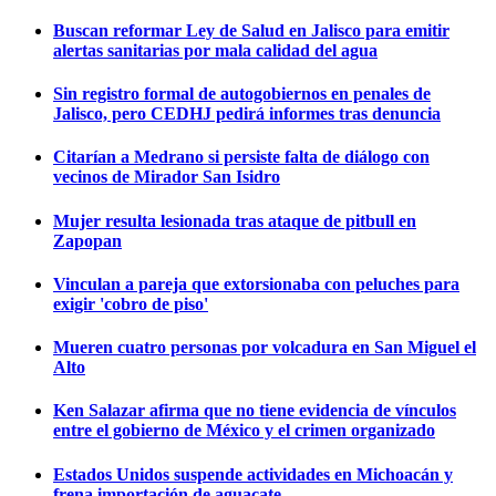
Buscan reformar Ley de Salud en Jalisco para emitir
alertas sanitarias por mala calidad del agua
Sin registro formal de autogobiernos en penales de
Jalisco, pero CEDHJ pedirá informes tras denuncia
Citarían a Medrano si persiste falta de diálogo con
vecinos de Mirador San Isidro
Mujer resulta lesionada tras ataque de pitbull en
Zapopan
Vinculan a pareja que extorsionaba con peluches para
exigir 'cobro de piso'
Mueren cuatro personas por volcadura en San Miguel el
Alto
Ken Salazar afirma que no tiene evidencia de vínculos
entre el gobierno de México y el crimen organizado
Estados Unidos suspende actividades en Michoacán y
frena importación de aguacate