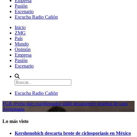
Empresa
Pasión
Escenario
Escucha Radio Cañón
Inicio
ZMG
País
Mundo
Opinión
Empresa
Pasión
Escenario
Escucha Radio Cañón
FGR revela que exgobernador pidió desaparecer pruebas de caso
Ayotzinapa
Lo más visto
Kershenobich descarta brote de ciclosporiasis en México