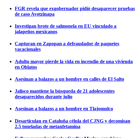
FGR revela que exgobernador pidió desaparecer pruebas
de caso Ayotzinapa
Investigan brote de salmonela en EU vinculado a
jalapeños mexicanos
Capturan en Zapopan a defraudador de paquetes
vacacionales
Adulto mayor pierde la vida en incendio de una vivienda
en Oblatos
Asesinan a balazos a un hombre en calles de El Salto
Jalisco mantiene la búsqueda de 21 adolescentes
desaparecidos durante julio
Asesinan a balazos a un hombre en Tlajomulco
Desarticulan en Cataluña célula del CJNG y decomisan
2.5 toneladas de metanfetamina