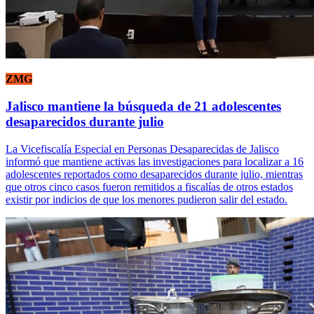
ZMG
Jalisco mantiene la búsqueda de 21 adolescentes
desaparecidos durante julio
La Vicefiscalía Especial en Personas Desaparecidas de Jalisco
informó que mantiene activas las investigaciones para localizar a 16
adolescentes reportados como desaparecidos durante julio, mientras
que otros cinco casos fueron remitidos a fiscalías de otros estados
existir por indicios de que los menores pudieron salir del estado.