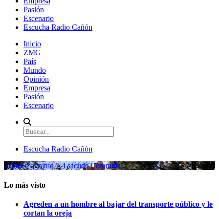
Empresa
Pasión
Escenario
Escucha Radio Cañón
Inicio
ZMG
País
Mundo
Opinión
Empresa
Pasión
Escenario
Escucha Radio Cañón
Sismo magnitud 7.4 sacude Colombia
Lo más visto
Agreden a un hombre al bajar del transporte público y le
cortan la oreja