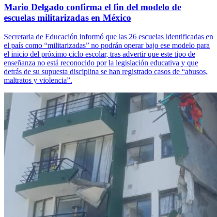
Mario Delgado confirma el fin del modelo de
escuelas militarizadas en México
Secretaria de Educación informó que las 26 escuelas identificadas en
el país como “militarizadas” no podrán operar bajo ese modelo para
el inicio del próximo ciclo escolar, tras advertir que este tipo de
enseñanza no está reconocido por la legislación educativa y que
detrás de su supuesta disciplina se han registrado casos de “abusos,
maltratos y violencia”.