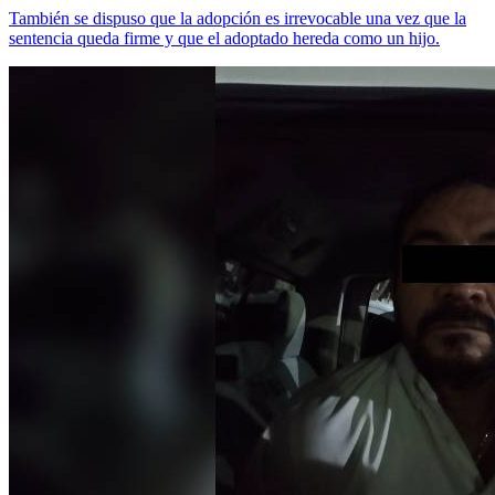
También se dispuso que la adopción es irrevocable una vez que la
sentencia queda firme y que el adoptado hereda como un hijo.