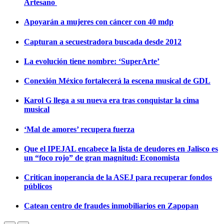
Artesano
Apoyarán a mujeres con cáncer con 40 mdp
Capturan a secuestradora buscada desde 2012
La evolución tiene nombre: ‘SuperArte’
Conexión México fortalecerá la escena musical de GDL
Karol G llega a su nueva era tras conquistar la cima
musical
‘Mal de amores’ recupera fuerza
Que el IPEJAL encabece la lista de deudores en Jalisco es
un “foco rojo” de gran magnitud: Economista
Critican inoperancia de la ASEJ para recuperar fondos
públicos
Catean centro de fraudes inmobiliarios en Zapopan