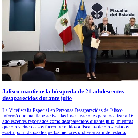
Jalisco mantiene la búsqueda de 21 adolescentes
desaparecidos durante julio
La Vicefiscalía Especial en Personas Desaparecidas de Jalisco
informó que mantiene activas las investigaciones para localizar a 16
adolescentes reportados como desaparecidos durante julio, mientras
que otros cinco casos fueron remitidos a fiscalías de otros estados
existir por indicios de que los menores pudieron salir del estado.