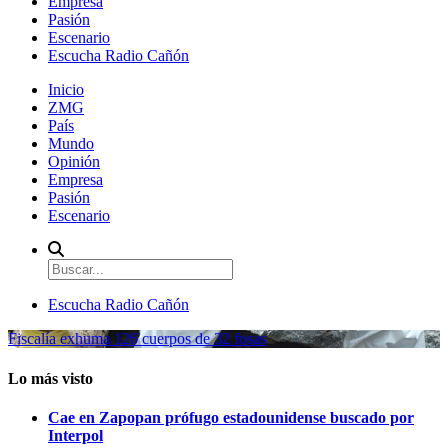
Empresa
Pasión
Escenario
Escucha Radio Cañón
Inicio
ZMG
País
Mundo
Opinión
Empresa
Pasión
Escenario
Escucha Radio Cañón
Fiscalía exhuma 126 cuerpos de 32 fosas
Lo más visto
Cae en Zapopan prófugo estadounidense buscado por
Interpol