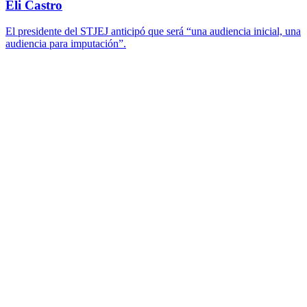
Eli Castro
El presidente del STJEJ anticipó que será “una audiencia inicial, una
audiencia para imputación”.