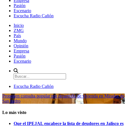
Empresa
Pasión
Escenario
Escucha Radio Cañón
Inicio
ZMG
País
Mundo
Opinión
Empresa
Pasión
Escenario
Escucha Radio Cañón
Proponen consulta popular por desarrollo de vivienda en Mirador de
San Isidro
Lo más visto
Que el IPEJAL encabece la lista de deudores en Jalisco es