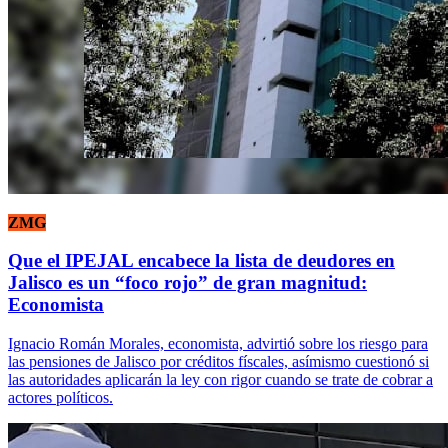
ZMG
Que el IPEJAL encabece la lista de deudores en
Jalisco es un “foco rojo” de gran magnitud:
Economista
Ignacio Román Morales, economista, advirtió sobre los riesgo para
las pensiones de Jalisco por créditos físcales, asímismo cuestionó si
las autoridades aplicarán la ley con rigor cuando se trate de cobrar a
actores políticos.