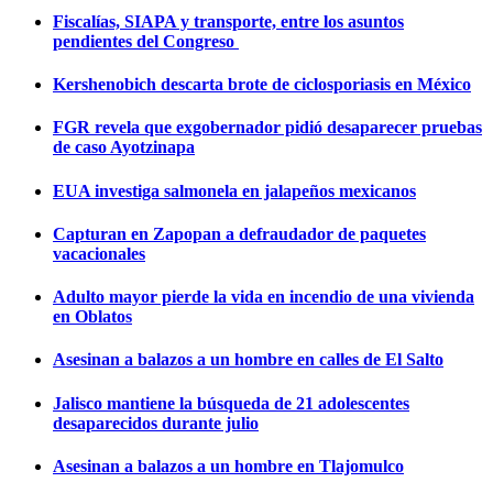
Fiscalías, SIAPA y transporte, entre los asuntos
pendientes del Congreso
Kershenobich descarta brote de ciclosporiasis en México
FGR revela que exgobernador pidió desaparecer pruebas
de caso Ayotzinapa
EUA investiga salmonela en jalapeños mexicanos
Capturan en Zapopan a defraudador de paquetes
vacacionales
Adulto mayor pierde la vida en incendio de una vivienda
en Oblatos
Asesinan a balazos a un hombre en calles de El Salto
Jalisco mantiene la búsqueda de 21 adolescentes
desaparecidos durante julio
Asesinan a balazos a un hombre en Tlajomulco