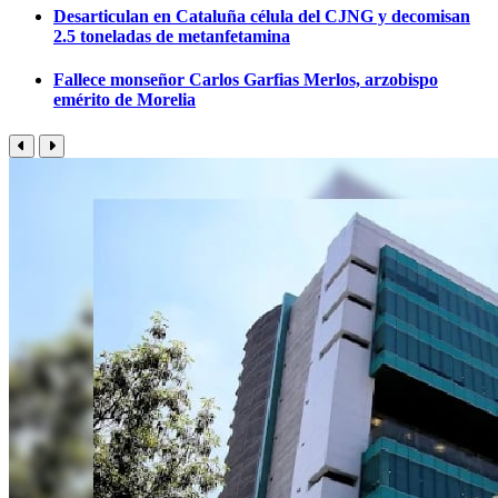
Desarticulan en Cataluña célula del CJNG y decomisan
2.5 toneladas de metanfetamina
Fallece monseñor Carlos Garfias Merlos, arzobispo
emérito de Morelia