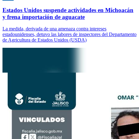
Estados Unidos suspende actividades en Michoacán
y frena importación de aguacate
La medida, derivada de una amenaza contra intereses
estadounidenses, detuvo las labores de inspectores del Departamento
de Agricultura de Estados Unidos (USDA)