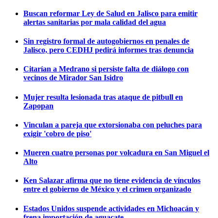
Buscan reformar Ley de Salud en Jalisco para emitir
alertas sanitarias por mala calidad del agua
Sin registro formal de autogobiernos en penales de
Jalisco, pero CEDHJ pedirá informes tras denuncia
Citarían a Medrano si persiste falta de diálogo con
vecinos de Mirador San Isidro
Mujer resulta lesionada tras ataque de pitbull en
Zapopan
Vinculan a pareja que extorsionaba con peluches para
exigir 'cobro de piso'
Mueren cuatro personas por volcadura en San Miguel el
Alto
Ken Salazar afirma que no tiene evidencia de vínculos
entre el gobierno de México y el crimen organizado
Estados Unidos suspende actividades en Michoacán y
frena importación de aguacate