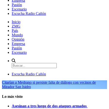
Empresa
Pasión
Escenario
Escucha Radio Cañón
Inicio
ZMG
País
Mundo
Opinión
Empresa
Pasión
Escenario
Escucha Radio Cañón
Citarían a Medrano si persiste falta de diálogo con vecinos de
Mirador San Isidro
Lo más visto
Asesinan a tres luego de dos ataques armados