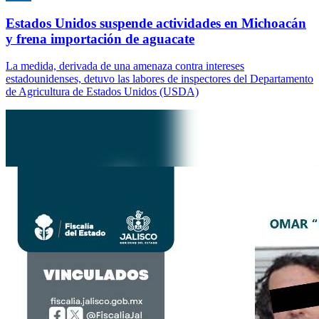
Estados Unidos suspende actividades en Michoacán
y frena importación de aguacate
La medida, derivada de una amenaza contra intereses
estadounidenses, detuvo las labores de inspectores del Departamento
de Agricultura de Estados Unidos (USDA)