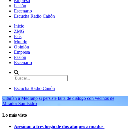
Empresa
Pasión
Escenario
Escucha Radio Cañón
Inicio
ZMG
País
Mundo
Opinión
Empresa
Pasión
Escenario
Escucha Radio Cañón
Citarían a Medrano si persiste falta de diálogo con vecinos de
Mirador San Isidro
Lo más visto
Asesinan a tres luego de dos ataques armados