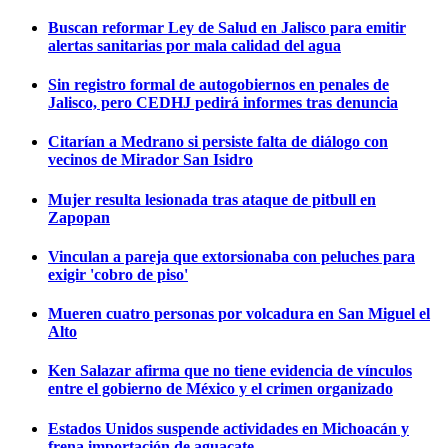
Buscan reformar Ley de Salud en Jalisco para emitir
alertas sanitarias por mala calidad del agua
Sin registro formal de autogobiernos en penales de
Jalisco, pero CEDHJ pedirá informes tras denuncia
Citarían a Medrano si persiste falta de diálogo con
vecinos de Mirador San Isidro
Mujer resulta lesionada tras ataque de pitbull en
Zapopan
Vinculan a pareja que extorsionaba con peluches para
exigir 'cobro de piso'
Mueren cuatro personas por volcadura en San Miguel el
Alto
Ken Salazar afirma que no tiene evidencia de vínculos
entre el gobierno de México y el crimen organizado
Estados Unidos suspende actividades en Michoacán y
frena importación de aguacate