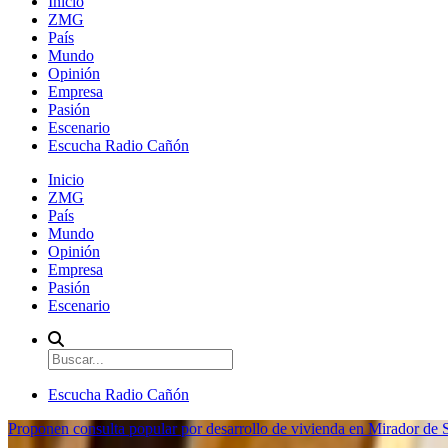
Inicio
ZMG
País
Mundo
Opinión
Empresa
Pasión
Escenario
Escucha Radio Cañón
Inicio
ZMG
País
Mundo
Opinión
Empresa
Pasión
Escenario
Escucha Radio Cañón
Proponen consulta popular por desarrollo de vivienda en Mirador de S