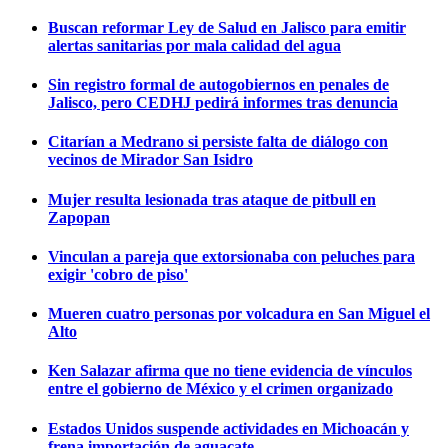
Buscan reformar Ley de Salud en Jalisco para emitir
alertas sanitarias por mala calidad del agua
Sin registro formal de autogobiernos en penales de
Jalisco, pero CEDHJ pedirá informes tras denuncia
Citarían a Medrano si persiste falta de diálogo con
vecinos de Mirador San Isidro
Mujer resulta lesionada tras ataque de pitbull en
Zapopan
Vinculan a pareja que extorsionaba con peluches para
exigir 'cobro de piso'
Mueren cuatro personas por volcadura en San Miguel el
Alto
Ken Salazar afirma que no tiene evidencia de vínculos
entre el gobierno de México y el crimen organizado
Estados Unidos suspende actividades en Michoacán y
frena importación de aguacate