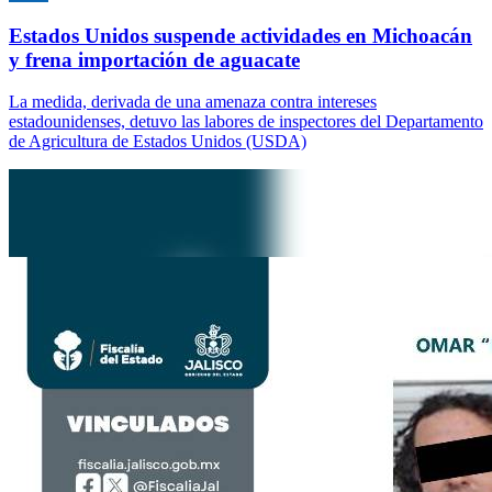
Estados Unidos suspende actividades en Michoacán
y frena importación de aguacate
La medida, derivada de una amenaza contra intereses
estadounidenses, detuvo las labores de inspectores del Departamento
de Agricultura de Estados Unidos (USDA)