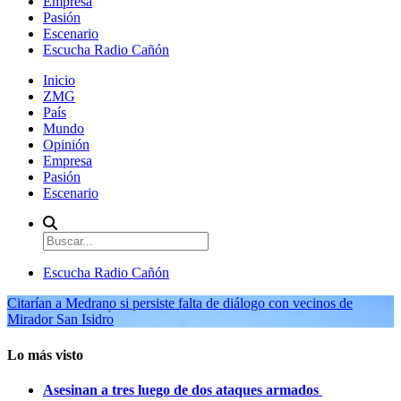
Empresa
Pasión
Escenario
Escucha Radio Cañón
Inicio
ZMG
País
Mundo
Opinión
Empresa
Pasión
Escenario
Escucha Radio Cañón
Citarían a Medrano si persiste falta de diálogo con vecinos de
Mirador San Isidro
Lo más visto
Asesinan a tres luego de dos ataques armados