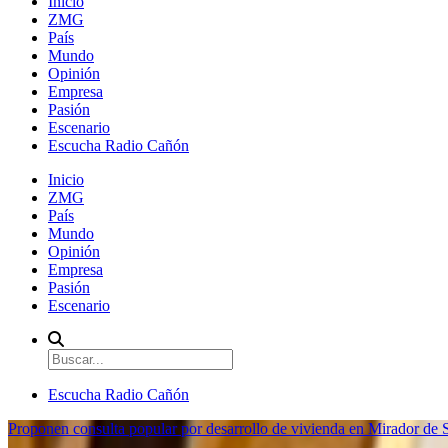
Inicio
ZMG
País
Mundo
Opinión
Empresa
Pasión
Escenario
Escucha Radio Cañón
Inicio
ZMG
País
Mundo
Opinión
Empresa
Pasión
Escenario
Escucha Radio Cañón
Proponen consulta popular por desarrollo de vivienda en Mirador de S