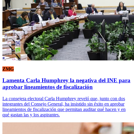
ZMG
Lamenta Carla Humphrey la negativa del INE para
aprobar lineamientos de fiscalización
La consejera electoral Carla Humphrey reveló que, junto con dos
integrantes del Consejo General, ha insistido sin éxito en aprobar
lineamientos de fiscalización que permitan auditar qué hacen y en
qué gastan las y los aspirantes.