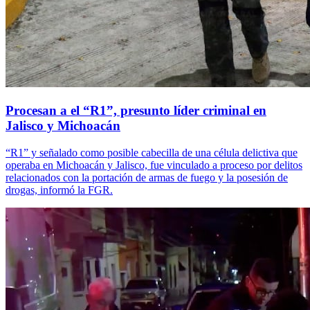
Procesan a el “R1”, presunto líder criminal en
Jalisco y Michoacán
“R1” y señalado como posible cabecilla de una célula delictiva que
operaba en Michoacán y Jalisco, fue vinculado a proceso por delitos
relacionados con la portación de armas de fuego y la posesión de
drogas, informó la FGR.