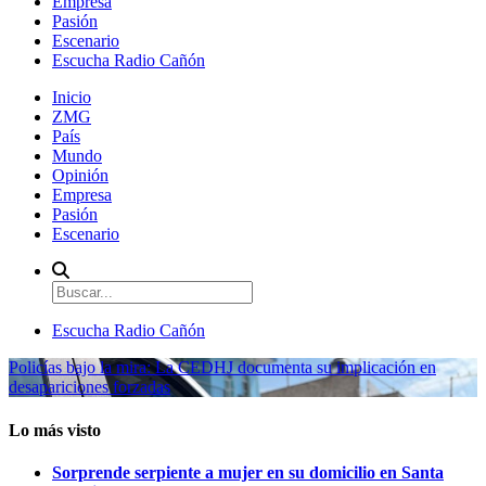
Empresa
Pasión
Escenario
Escucha Radio Cañón
Inicio
ZMG
País
Mundo
Opinión
Empresa
Pasión
Escenario
Escucha Radio Cañón
Policías bajo la mira: La CEDHJ documenta su implicación en
desapariciones forzadas
Lo más visto
Sorprende serpiente a mujer en su domicilio en Santa