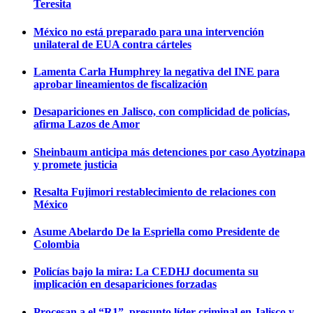
Teresita
México no está preparado para una intervención
unilateral de EUA contra cárteles
Lamenta Carla Humphrey la negativa del INE para
aprobar lineamientos de fiscalización
Desapariciones en Jalisco, con complicidad de policías,
afirma Lazos de Amor
Sheinbaum anticipa más detenciones por caso Ayotzinapa
y promete justicia
Resalta Fujimori restablecimiento de relaciones con
México
Asume Abelardo De la Espriella como Presidente de
Colombia
Policías bajo la mira: La CEDHJ documenta su
implicación en desapariciones forzadas
Procesan a el “R1”, presunto líder criminal en Jalisco y