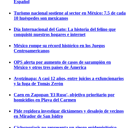
Español
Turismo nacional sostiene al sector en México: 7.5 de cada
10 huéspedes son mexicanos
Día Internacional del Gato: La historia del felino que
conquistó nuestros hogares e internet
México rompe su récord histórico en los Juegos
Centroamericanos
OPS alerta por aumento de casos de sarampión en
México y otros tres países de Ámerica
Ayotzinapa: A casi 12 años, entre juicios a exfuncionarios
y la fuga de Tomás Zerón
Caen en Zapopan 'El Ruso', objetivo prioritario por
homicidios en Playa del Carmen
Pide regidora investigar dictámenes y desalojo de vecinos
en Mirador de San Isidro
Ciclosporiasis no representa un riesgo epidemiológico