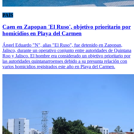
PAÍS
Caen en Zapopan 'El Ruso', objetivo prioritario por
homicidios en Playa del Carmen
Ángel Eduardo "N", alias "El Ruso", fue detenido en Zapopan,
Jalisco, durante un operativo conjunto entre autoridades de Quintana
Roo y Jalisco. El hombre era considerado un objetivo prioritario por
las autoridades quintanarroenses debido a su presunta relación con
varios homicidios registrados este año en Playa del Carmen.