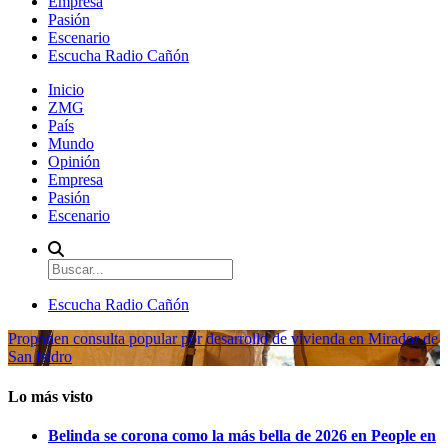
Empresa
Pasión
Escenario
Escucha Radio Cañón
Inicio
ZMG
País
Mundo
Opinión
Empresa
Pasión
Escenario
Escucha Radio Cañón
Proponen consulta popular por desarrollo de vivienda en Mirador de
San Isidro
Lo más visto
Belinda se corona como la más bella de 2026 en People en