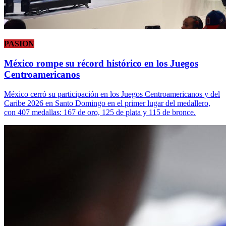
PASION
México rompe su récord histórico en los Juegos
Centroamericanos
México cerró su participación en los Juegos Centroamericanos y del
Caribe 2026 en Santo Domingo en el primer lugar del medallero,
con 407 medallas: 167 de oro, 125 de plata y 115 de bronce.