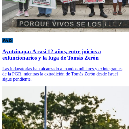
PAÍS
Ayotzinapa: A casi 12 años, entre juicios a
exfuncionarios y la fuga de Tomás Zerón
Las indagatorias han alcanzado a mandos militares y exintegrantes
de la PGR, mientras la extradición de Tomás Zerón desde Israel
sigue pendiente.