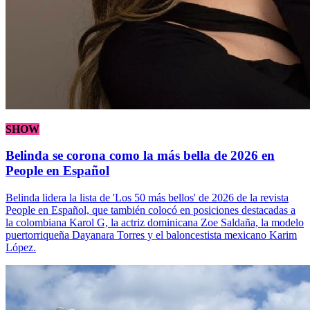
SHOW
Belinda se corona como la más bella de 2026 en
People en Español
Belinda lidera la lista de 'Los 50 más bellos' de 2026 de la revista
People en Español, que también colocó en posiciones destacadas a
la colombiana Karol G, la actriz dominicana Zoe Saldaña, la modelo
puertorriqueña Dayanara Torres y el baloncestista mexicano Karim
López.