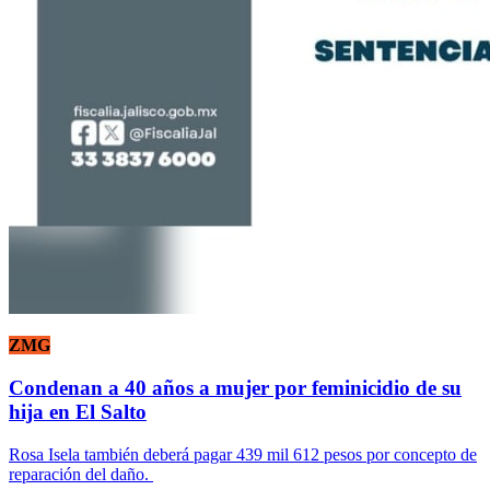
ZMG
Condenan a 40 años a mujer por feminicidio de su
hija en El Salto
Rosa Isela también deberá pagar 439 mil 612 pesos por concepto de
reparación del daño.