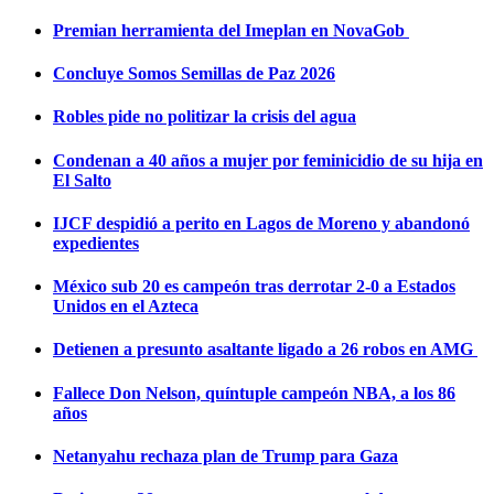
Premian herramienta del Imeplan en NovaGob
Concluye Somos Semillas de Paz 2026
Robles pide no politizar la crisis del agua
Condenan a 40 años a mujer por feminicidio de su hija en
El Salto
IJCF despidió a perito en Lagos de Moreno y abandonó
expedientes
México sub 20 es campeón tras derrotar 2-0 a Estados
Unidos en el Azteca
Detienen a presunto asaltante ligado a 26 robos en AMG
Fallece Don Nelson, quíntuple campeón NBA, a los 86
años
Netanyahu rechaza plan de Trump para Gaza