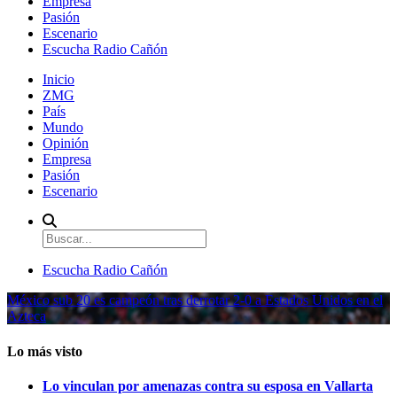
Empresa
Pasión
Escenario
Escucha Radio Cañón
Inicio
ZMG
País
Mundo
Opinión
Empresa
Pasión
Escenario
Escucha Radio Cañón
México sub 20 es campeón tras derrotar 2-0 a Estados Unidos en el
Azteca
Lo más visto
Lo vinculan por amenazas contra su esposa en Vallarta