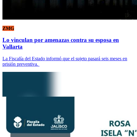
ZMG
Lo vinculan por amenazas contra su esposa en
Vallarta
La Fiscalía del Estado informó que el sujeto pasará seis meses en
prisión preventiva.