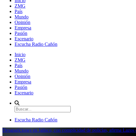
Inicio
ZMG
País
Mundo
Opinión
Empresa
Pasión
Escenario
Escucha Radio Cañón
Inicio
ZMG
País
Mundo
Opinión
Empresa
Pasión
Escenario
Escucha Radio Cañón
Desapariciones en Jalisco, con complicidad de policías, afirma Lazo