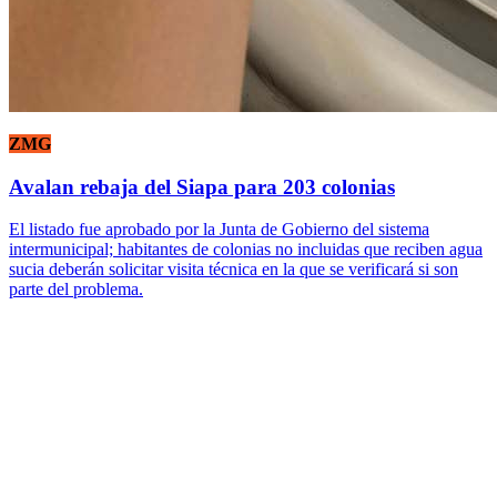
ZMG
Avalan rebaja del Siapa para 203 colonias
El listado fue aprobado por la Junta de Gobierno del sistema
intermunicipal; habitantes de colonias no incluidas que reciben agua
sucia deberán solicitar visita técnica en la que se verificará si son
parte del problema.