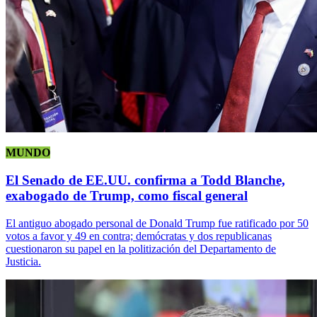
MUNDO
El Senado de EE.UU. confirma a Todd Blanche,
exabogado de Trump, como fiscal general
El antiguo abogado personal de Donald Trump fue ratificado por 50
votos a favor y 49 en contra; demócratas y dos republicanas
cuestionaron su papel en la politización del Departamento de
Justicia.