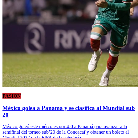
PASION
México golea a Panamá y se clasifica al Mundial sub
20
México goleó este miércoles por 4-0 a Panamá para avanzar a la
semifinal del torneo sub’20 de la Concacaf y obtener un boleto al
Mundial 2027 de la FIFA de la categoría