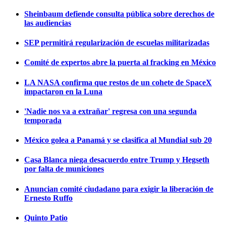
Sheinbaum defiende consulta pública sobre derechos de
las audiencias
SEP permitirá regularización de escuelas militarizadas
Comité de expertos abre la puerta al fracking en México
LA NASA confirma que restos de un cohete de SpaceX
impactaron en la Luna
'Nadie nos va a extrañar' regresa con una segunda
temporada
México golea a Panamá y se clasifica al Mundial sub 20
Casa Blanca niega desacuerdo entre Trump y Hegseth
por falta de municiones
Anuncian comité ciudadano para exigir la liberación de
Ernesto Ruffo
Quinto Patio