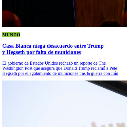
MUNDO
Casa Blanca niega desacuerdo entre Trump
y Hegseth por falta de municiones
El gobierno de Estados Unidos rechazó un reporte de The
Washington Post que asegura que Donald Trump reclamó a Pete
Hegseth por el agotamiento de municiones tras la guerra con Irán