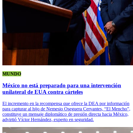
MUNDO
México no está preparado para una intervención
unilateral de EUA contra cárteles
El incremento en la recompensa que ofrece la DEA por información
para capturar al hijo de Nemesio Oseguera Cervantes, “El Mencho”,
constituye un mensaje diplomático de presión directa hacia México,
advirtió Víctor Hernández, experto en seguridad.