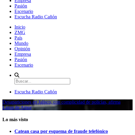
Empresa
Pasión
Escenario
Escucha Radio Cañón
Inicio
ZMG
País
Mundo
Opinión
Empresa
Pasión
Escenario
Escucha Radio Cañón
Desapariciones en Jalisco, con complicidad de policías, afirma
Lazos de Amor
Lo más visto
Catean casa por esquema de fraude telefónico