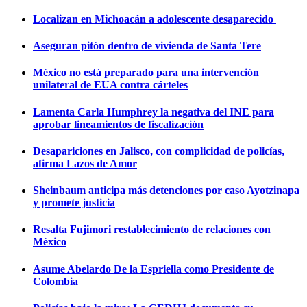
Localizan en Michoacán a adolescente desaparecido
Aseguran pitón dentro de vivienda de Santa Tere
México no está preparado para una intervención
unilateral de EUA contra cárteles
Lamenta Carla Humphrey la negativa del INE para
aprobar lineamientos de fiscalización
Desapariciones en Jalisco, con complicidad de policías,
afirma Lazos de Amor
Sheinbaum anticipa más detenciones por caso Ayotzinapa
y promete justicia
Resalta Fujimori restablecimiento de relaciones con
México
Asume Abelardo De la Espriella como Presidente de
Colombia