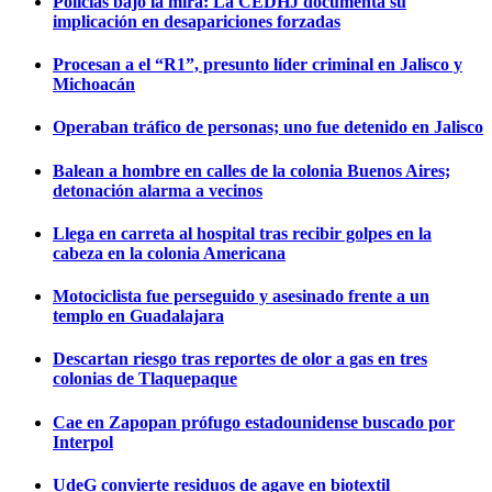
Policías bajo la mira: La CEDHJ documenta su
implicación en desapariciones forzadas
Procesan a el “R1”, presunto líder criminal en Jalisco y
Michoacán
Operaban tráfico de personas; uno fue detenido en Jalisco
Balean a hombre en calles de la colonia Buenos Aires;
detonación alarma a vecinos
Llega en carreta al hospital tras recibir golpes en la
cabeza en la colonia Americana
Motociclista fue perseguido y asesinado frente a un
templo en Guadalajara
Descartan riesgo tras reportes de olor a gas en tres
colonias de Tlaquepaque
Cae en Zapopan prófugo estadounidense buscado por
Interpol
UdeG convierte residuos de agave en biotextil