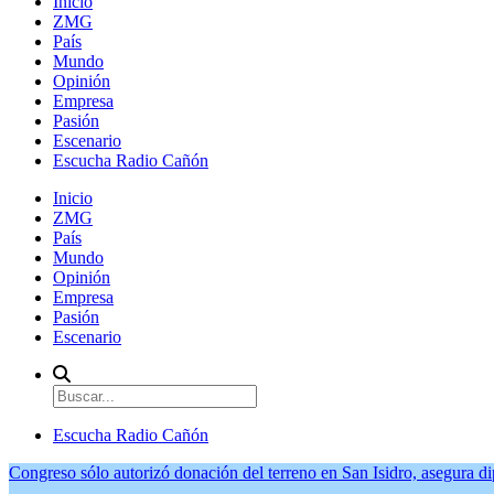
Inicio
ZMG
País
Mundo
Opinión
Empresa
Pasión
Escenario
Escucha Radio Cañón
Inicio
ZMG
País
Mundo
Opinión
Empresa
Pasión
Escenario
Escucha Radio Cañón
Congreso sólo autorizó donación del terreno en San Isidro, asegura d