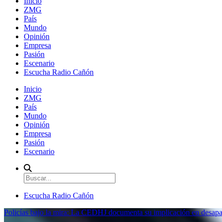
Inicio
ZMG
País
Mundo
Opinión
Empresa
Pasión
Escenario
Escucha Radio Cañón
Inicio
ZMG
País
Mundo
Opinión
Empresa
Pasión
Escenario
Escucha Radio Cañón
Policías bajo la mira: La CEDHJ documenta su implicación en desapa