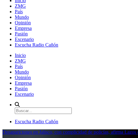
Inicio
ZMG
País
Mundo
Opinión
Empresa
Pasión
Escenario
Escucha Radio Cañón
Inicio
ZMG
País
Mundo
Opinión
Empresa
Pasión
Escenario
Escucha Radio Cañón
Desapariciones en Jalisco, con complicidad de policías, afirma Lazo