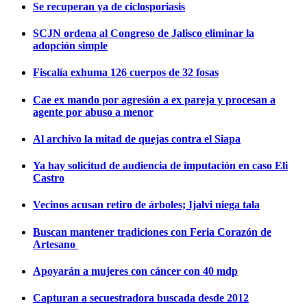
Se recuperan ya de ciclosporiasis
SCJN ordena al Congreso de Jalisco eliminar la
adopción simple
Fiscalía exhuma 126 cuerpos de 32 fosas
Cae ex mando por agresión a ex pareja y procesan a
agente por abuso a menor
Al archivo la mitad de quejas contra el Siapa
Ya hay solicitud de audiencia de imputación en caso Eli
Castro
Vecinos acusan retiro de árboles; Ijalvi niega tala
Buscan mantener tradiciones con Feria Corazón de
Artesano
Apoyarán a mujeres con cáncer con 40 mdp
Capturan a secuestradora buscada desde 2012