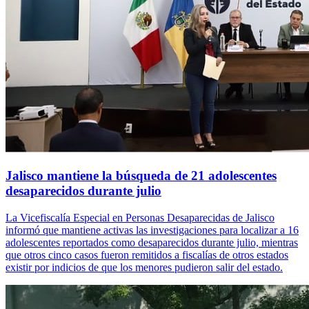
Jalisco mantiene la búsqueda de 21 adolescentes
desaparecidos durante julio
La Vicefiscalía Especial en Personas Desaparecidas de Jalisco
informó que mantiene activas las investigaciones para localizar a 16
adolescentes reportados como desaparecidos durante julio, mientras
que otros cinco casos fueron remitidos a fiscalías de otros estados
existir por indicios de que los menores pudieron salir del estado.