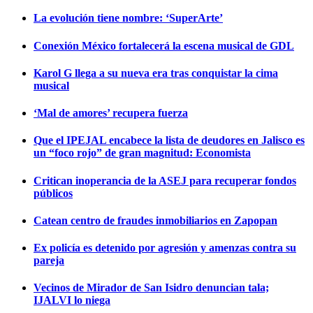
La evolución tiene nombre: ‘SuperArte’
Conexión México fortalecerá la escena musical de GDL
Karol G llega a su nueva era tras conquistar la cima
musical
‘Mal de amores’ recupera fuerza
Que el IPEJAL encabece la lista de deudores en Jalisco es
un “foco rojo” de gran magnitud: Economista
Critican inoperancia de la ASEJ para recuperar fondos
públicos
Catean centro de fraudes inmobiliarios en Zapopan
Ex policía es detenido por agresión y amenzas contra su
pareja
Vecinos de Mirador de San Isidro denuncian tala;
IJALVI lo niega