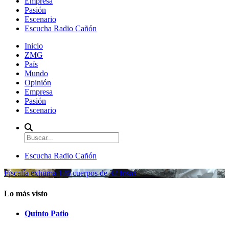
Empresa
Pasión
Escenario
Escucha Radio Cañón
Inicio
ZMG
País
Mundo
Opinión
Empresa
Pasión
Escenario
Escucha Radio Cañón
Fiscalía exhuma 126 cuerpos de 32 fosas
Lo más visto
Quinto Patio