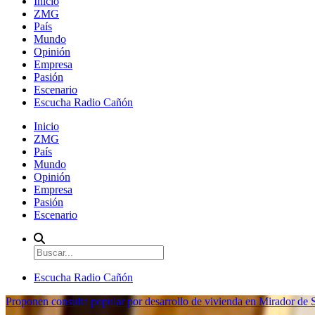
Inicio
ZMG
País
Mundo
Opinión
Empresa
Pasión
Escenario
Escucha Radio Cañón
Inicio
ZMG
País
Mundo
Opinión
Empresa
Pasión
Escenario
Escucha Radio Cañón
Proponen consulta popular por desarrollo de vivienda en Mirador de S