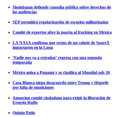
Sheinbaum defiende consulta pública sobre derechos de
las audiencias
SEP permitirá regularización de escuelas militarizadas
Comité de expertos abre la puerta al fracking en México
LA NASA confirma que restos de un cohete de SpaceX
impactaron en la Luna
'Nadie nos va a extrañar' regresa con una segunda
temporada
México golea a Panamá y se clasifica al Mundial sub 20
Casa Blanca niega desacuerdo entre Trump y Hegseth
por falta de municiones
Anuncian comité ciudadano para exigir la liberación de
Ernesto Ruffo
Quinto Patio