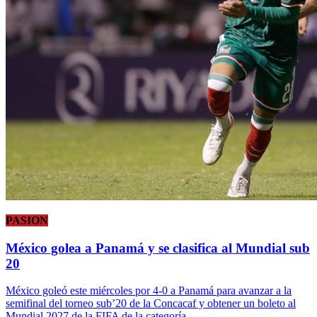
PASION
México golea a Panamá y se clasifica al Mundial sub
20
México goleó este miércoles por 4-0 a Panamá para avanzar a la
semifinal del torneo sub’20 de la Concacaf y obtener un boleto al
Mundial 2027 de la FIFA de la categoría