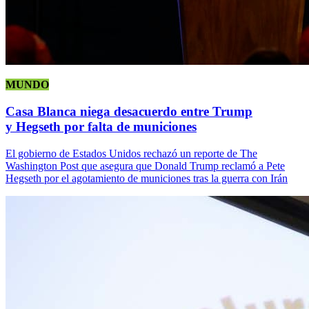
MUNDO
Casa Blanca niega desacuerdo entre Trump
y Hegseth por falta de municiones
El gobierno de Estados Unidos rechazó un reporte de The
Washington Post que asegura que Donald Trump reclamó a Pete
Hegseth por el agotamiento de municiones tras la guerra con Irán