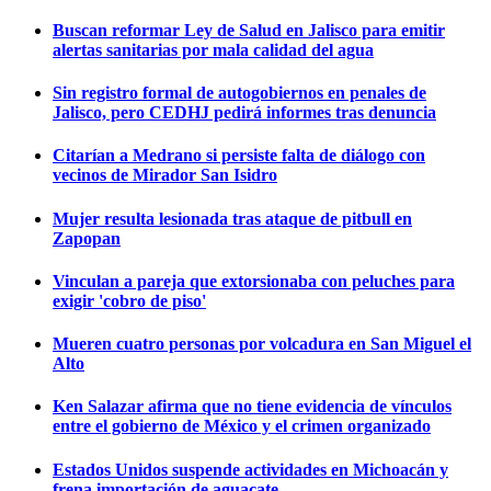
Buscan reformar Ley de Salud en Jalisco para emitir
alertas sanitarias por mala calidad del agua
Sin registro formal de autogobiernos en penales de
Jalisco, pero CEDHJ pedirá informes tras denuncia
Citarían a Medrano si persiste falta de diálogo con
vecinos de Mirador San Isidro
Mujer resulta lesionada tras ataque de pitbull en
Zapopan
Vinculan a pareja que extorsionaba con peluches para
exigir 'cobro de piso'
Mueren cuatro personas por volcadura en San Miguel el
Alto
Ken Salazar afirma que no tiene evidencia de vínculos
entre el gobierno de México y el crimen organizado
Estados Unidos suspende actividades en Michoacán y
frena importación de aguacate