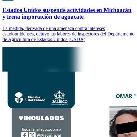
Estados Unidos suspende actividades en Michoacán
y frena importación de aguacate
La medida, derivada de una amenaza contra intereses
estadounidenses, detuvo las labores de inspectores del Departamento
de Agricultura de Estados Unidos (USDA)