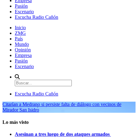
Empresa
Pasión
Escenario
Escucha Radio Cañón
Inicio
ZMG
País
Mundo
Opinión
Empresa
Pasión
Escenario
Escucha Radio Cañón
Citarían a Medrano si persiste falta de diálogo con vecinos de
Mirador San Isidro
Lo más visto
Asesinan a tres luego de dos ataques armados