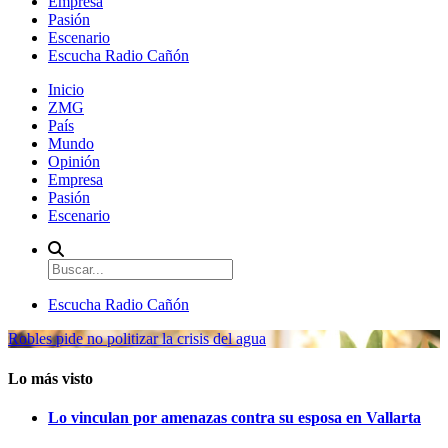
Empresa
Pasión
Escenario
Escucha Radio Cañón
Inicio
ZMG
País
Mundo
Opinión
Empresa
Pasión
Escenario
Escucha Radio Cañón
Robles pide no politizar la crisis del agua
Lo más visto
Lo vinculan por amenazas contra su esposa en Vallarta