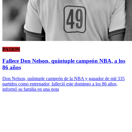
PASION
Fallece Don Nelson, quíntuple campeón NBA, a los
86 años
Don Nelson, quíntuple campeón de la NBA y ganador de mil 335
partidos como entrenador, falleció este domingo a los 86 años,
informó su familia en una nota