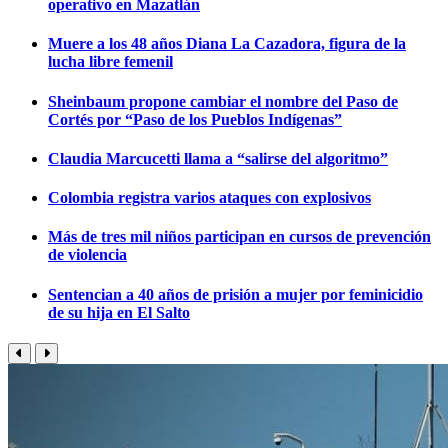
operativo en Mazatlán
Muere a los 48 años Diana La Cazadora, figura de la
lucha libre femenil
Sheinbaum propone cambiar el nombre del Paso de
Cortés por “Paso de los Pueblos Indígenas”
Claudia Marcucetti llama a “salirse del algoritmo”
Colombia registra varios ataques con explosivos
Más de tres mil niños participan en cursos de prevención
de violencia
Sentencian a 40 años de prisión a mujer por feminicidio
de su hija en El Salto