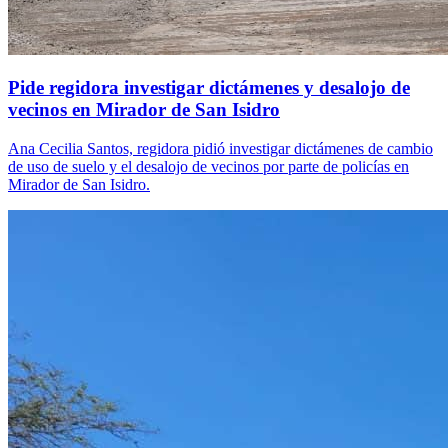
Pide regidora investigar dictámenes y desalojo de
vecinos en Mirador de San Isidro
Ana Cecilia Santos, regidora pidió investigar dictámenes de cambio
de uso de suelo y el desalojo de vecinos por parte de policías en
Mirador de San Isidro.