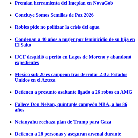
Premian herramienta del Imeplan en NovaGob
Concluye Somos Semillas de Paz 2026
Robles pide no politizar la crisis del agua
Condenan a 40 años a mujer por feminicidio de su hija en
El Salto
IJCF despidió a perito en Lagos de Moreno y abandonó
expedientes
México sub 20 es campeón tras derrotar 2-0 a Estados
Unidos en el Azteca
Detienen a presunto asaltante ligado a 26 robos en AMG
Fallece Don Nelson, quíntuple campeón NBA, a los 86
años
Netanyahu rechaza plan de Trump para Gaza
Detienen a 28 personas y aseguran arsenal durante