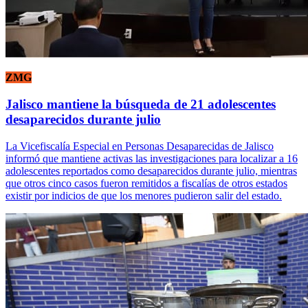
ZMG
Jalisco mantiene la búsqueda de 21 adolescentes
desaparecidos durante julio
La Vicefiscalía Especial en Personas Desaparecidas de Jalisco
informó que mantiene activas las investigaciones para localizar a 16
adolescentes reportados como desaparecidos durante julio, mientras
que otros cinco casos fueron remitidos a fiscalías de otros estados
existir por indicios de que los menores pudieron salir del estado.