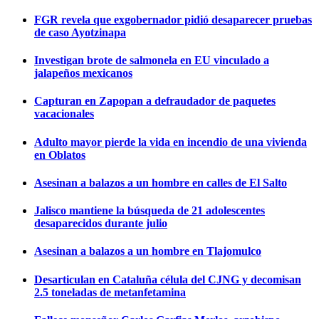
FGR revela que exgobernador pidió desaparecer pruebas
de caso Ayotzinapa
Investigan brote de salmonela en EU vinculado a
jalapeños mexicanos
Capturan en Zapopan a defraudador de paquetes
vacacionales
Adulto mayor pierde la vida en incendio de una vivienda
en Oblatos
Asesinan a balazos a un hombre en calles de El Salto
Jalisco mantiene la búsqueda de 21 adolescentes
desaparecidos durante julio
Asesinan a balazos a un hombre en Tlajomulco
Desarticulan en Cataluña célula del CJNG y decomisan
2.5 toneladas de metanfetamina