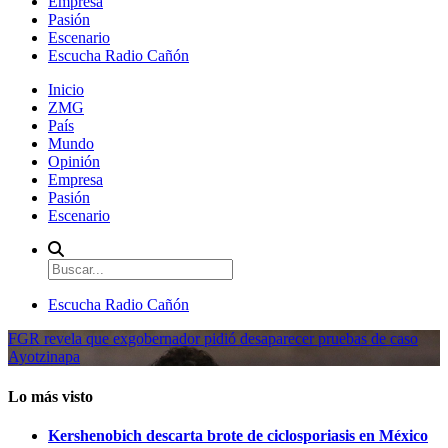
Empresa
Pasión
Escenario
Escucha Radio Cañón
Inicio
ZMG
País
Mundo
Opinión
Empresa
Pasión
Escenario
Escucha Radio Cañón
FGR revela que exgobernador pidió desaparecer pruebas de caso
Ayotzinapa
Lo más visto
Kershenobich descarta brote de ciclosporiasis en México