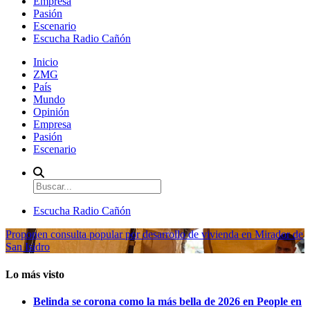
Empresa
Pasión
Escenario
Escucha Radio Cañón
Inicio
ZMG
País
Mundo
Opinión
Empresa
Pasión
Escenario
Escucha Radio Cañón
Proponen consulta popular por desarrollo de vivienda en Mirador de
San Isidro
Lo más visto
Belinda se corona como la más bella de 2026 en People en