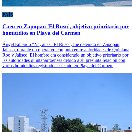
PAÍS
Caen en Zapopan 'El Ruso', objetivo prioritario por
homicidios en Playa del Carmen
Ángel Eduardo "N", alias "El Ruso", fue detenido en Zapopan,
Jalisco, durante un operativo conjunto entre autoridades de Quintana
Roo y Jalisco. El hombre era considerado un objetivo prioritario por
las autoridades quintanarroenses debido a su presunta relación con
varios homicidios registrados este año en Playa del Carmen.