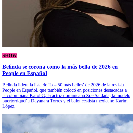
SHOW
Belinda se corona como la más bella de 2026 en
People en Español
Belinda lidera la lista de 'Los 50 más bellos' de 2026 de la revista
People en Español, que también colocó en posiciones destacadas a
la colombiana Karol G, la actriz dominicana Zoe Saldaña, la modelo
puertorriqueña Dayanara Torres y el baloncestista mexicano Karim
López.