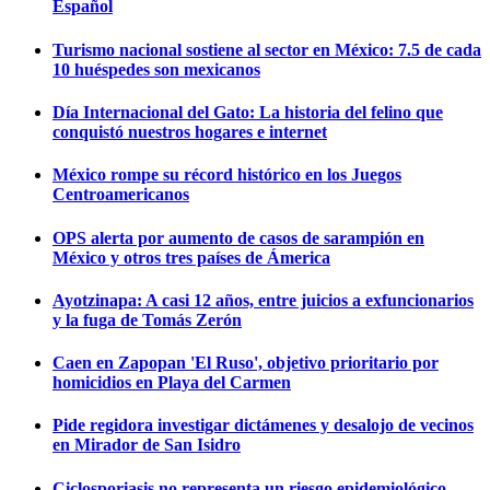
Español
Turismo nacional sostiene al sector en México: 7.5 de cada
10 huéspedes son mexicanos
Día Internacional del Gato: La historia del felino que
conquistó nuestros hogares e internet
México rompe su récord histórico en los Juegos
Centroamericanos
OPS alerta por aumento de casos de sarampión en
México y otros tres países de Ámerica
Ayotzinapa: A casi 12 años, entre juicios a exfuncionarios
y la fuga de Tomás Zerón
Caen en Zapopan 'El Ruso', objetivo prioritario por
homicidios en Playa del Carmen
Pide regidora investigar dictámenes y desalojo de vecinos
en Mirador de San Isidro
Ciclosporiasis no representa un riesgo epidemiológico