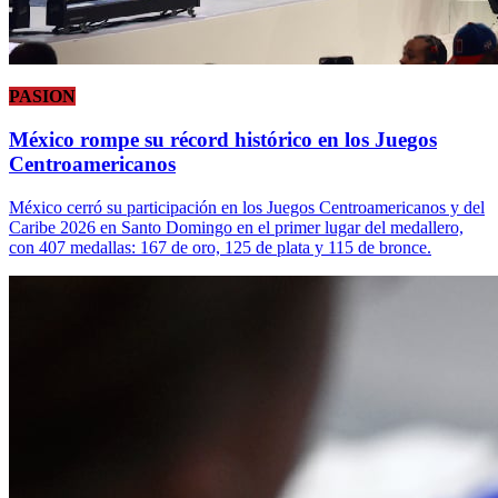
PASION
México rompe su récord histórico en los Juegos
Centroamericanos
México cerró su participación en los Juegos Centroamericanos y del
Caribe 2026 en Santo Domingo en el primer lugar del medallero,
con 407 medallas: 167 de oro, 125 de plata y 115 de bronce.