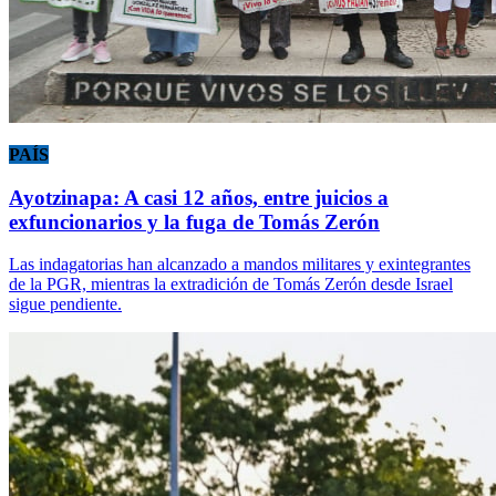
PAÍS
Ayotzinapa: A casi 12 años, entre juicios a
exfuncionarios y la fuga de Tomás Zerón
Las indagatorias han alcanzado a mandos militares y exintegrantes
de la PGR, mientras la extradición de Tomás Zerón desde Israel
sigue pendiente.