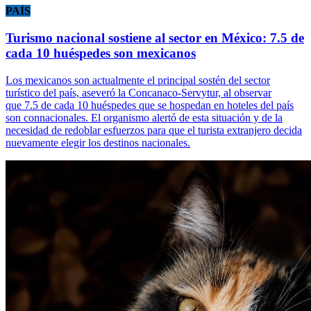
PAÍS
Turismo nacional sostiene al sector en México: 7.5 de
cada 10 huéspedes son mexicanos
Los mexicanos son actualmente el principal sostén del sector
turístico del país, aseveró la Concanaco-Servytur, al observar
que 7.5 de cada 10 huéspedes que se hospedan en hoteles del país
son connacionales. El organismo alertó de esta situación y de la
necesidad de redoblar esfuerzos para que el turista extranjero decida
nuevamente elegir los destinos nacionales.