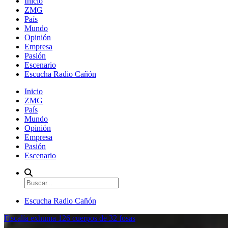
Inicio
ZMG
País
Mundo
Opinión
Empresa
Pasión
Escenario
Escucha Radio Cañón
Inicio
ZMG
País
Mundo
Opinión
Empresa
Pasión
Escenario
Escucha Radio Cañón
Fiscalía exhuma 126 cuerpos de 32 fosas