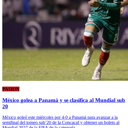
PASION
México golea a Panamá y se clasifica al Mundial sub
20
México goleó este miércoles por 4-0 a Panamá para avanzar a la
semifinal del torneo sub’20 de la Concacaf y obtener un boleto al
Mundial 2027 de la FIFA de la categoría