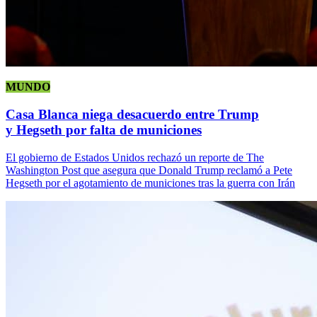
MUNDO
Casa Blanca niega desacuerdo entre Trump
y Hegseth por falta de municiones
El gobierno de Estados Unidos rechazó un reporte de The
Washington Post que asegura que Donald Trump reclamó a Pete
Hegseth por el agotamiento de municiones tras la guerra con Irán