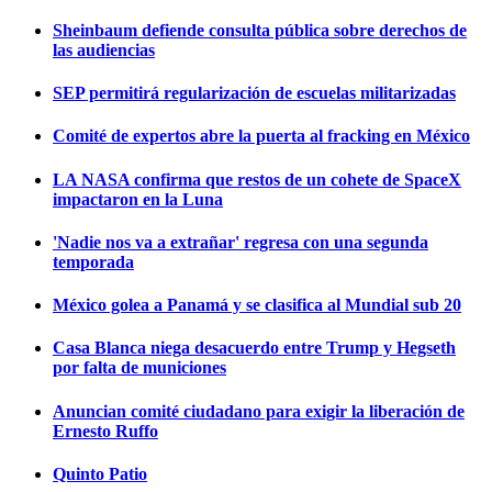
Sheinbaum defiende consulta pública sobre derechos de
las audiencias
SEP permitirá regularización de escuelas militarizadas
Comité de expertos abre la puerta al fracking en México
LA NASA confirma que restos de un cohete de SpaceX
impactaron en la Luna
'Nadie nos va a extrañar' regresa con una segunda
temporada
México golea a Panamá y se clasifica al Mundial sub 20
Casa Blanca niega desacuerdo entre Trump y Hegseth
por falta de municiones
Anuncian comité ciudadano para exigir la liberación de
Ernesto Ruffo
Quinto Patio