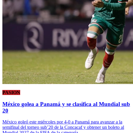
PASION
México golea a Panamá y se clasifica al Mundial sub
20
México goleó este miércoles por 4-0 a Panamá para avanzar a la
semifinal del torneo sub’20 de la Concacaf y obtener un boleto al
Mundial 2027 de la FIFA de la categoría