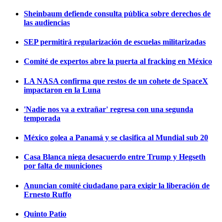
Sheinbaum defiende consulta pública sobre derechos de
las audiencias
SEP permitirá regularización de escuelas militarizadas
Comité de expertos abre la puerta al fracking en México
LA NASA confirma que restos de un cohete de SpaceX
impactaron en la Luna
'Nadie nos va a extrañar' regresa con una segunda
temporada
México golea a Panamá y se clasifica al Mundial sub 20
Casa Blanca niega desacuerdo entre Trump y Hegseth
por falta de municiones
Anuncian comité ciudadano para exigir la liberación de
Ernesto Ruffo
Quinto Patio