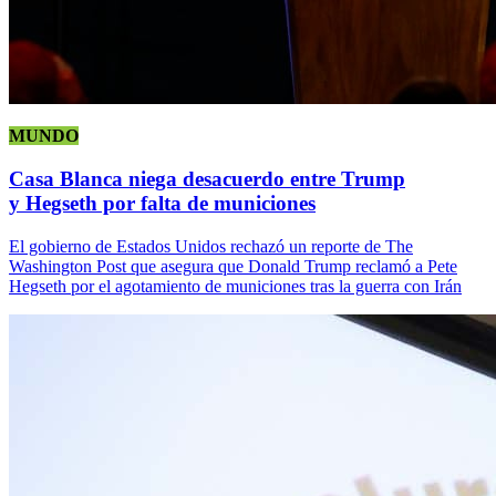
MUNDO
Casa Blanca niega desacuerdo entre Trump
y Hegseth por falta de municiones
El gobierno de Estados Unidos rechazó un reporte de The
Washington Post que asegura que Donald Trump reclamó a Pete
Hegseth por el agotamiento de municiones tras la guerra con Irán