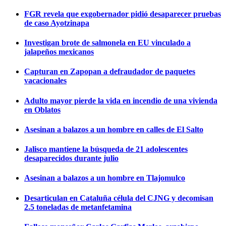
FGR revela que exgobernador pidió desaparecer pruebas
de caso Ayotzinapa
Investigan brote de salmonela en EU vinculado a
jalapeños mexicanos
Capturan en Zapopan a defraudador de paquetes
vacacionales
Adulto mayor pierde la vida en incendio de una vivienda
en Oblatos
Asesinan a balazos a un hombre en calles de El Salto
Jalisco mantiene la búsqueda de 21 adolescentes
desaparecidos durante julio
Asesinan a balazos a un hombre en Tlajomulco
Desarticulan en Cataluña célula del CJNG y decomisan
2.5 toneladas de metanfetamina