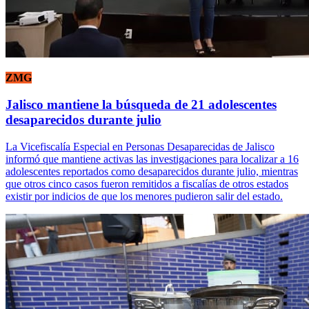
ZMG
Jalisco mantiene la búsqueda de 21 adolescentes
desaparecidos durante julio
La Vicefiscalía Especial en Personas Desaparecidas de Jalisco
informó que mantiene activas las investigaciones para localizar a 16
adolescentes reportados como desaparecidos durante julio, mientras
que otros cinco casos fueron remitidos a fiscalías de otros estados
existir por indicios de que los menores pudieron salir del estado.