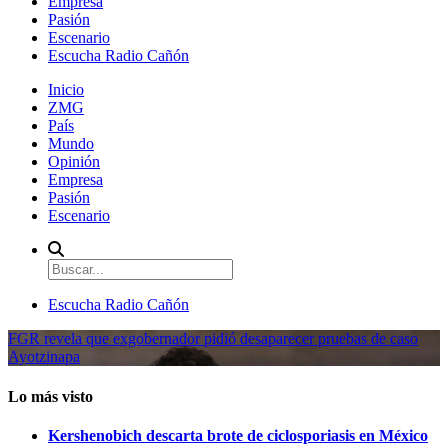
Empresa
Pasión
Escenario
Escucha Radio Cañón
Inicio
ZMG
País
Mundo
Opinión
Empresa
Pasión
Escenario
Escucha Radio Cañón
FGR revela que exgobernador pidió desaparecer pruebas de caso
Ayotzinapa
Lo más visto
Kershenobich descarta brote de ciclosporiasis en México