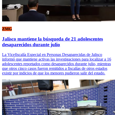
ZMG
Jalisco mantiene la búsqueda de 21 adolescentes
desaparecidos durante julio
La Vicefiscalía Especial en Personas Desaparecidas de Jalisco
informó que mantiene activas las investigaciones para localizar a 16
adolescentes reportados como desaparecidos durante julio, mientras
que otros cinco casos fueron remitidos a fiscalías de otros estados
existir por indicios de que los menores pudieron salir del estado.