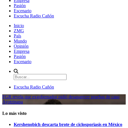
Empresa
Pasión
Escenario
Escucha Radio Cañón
Inicio
ZMG
País
Mundo
Opinión
Empresa
Pasión
Escenario
Escucha Radio Cañón
FGR revela que exgobernador pidió desaparecer pruebas de caso
Ayotzinapa
Lo más visto
Kershenobich descarta brote de ciclosporiasis en México