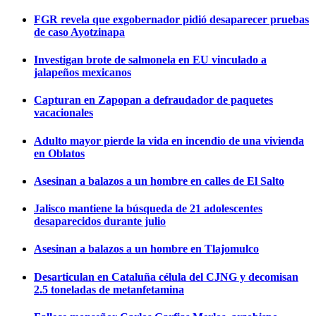
FGR revela que exgobernador pidió desaparecer pruebas
de caso Ayotzinapa
Investigan brote de salmonela en EU vinculado a
jalapeños mexicanos
Capturan en Zapopan a defraudador de paquetes
vacacionales
Adulto mayor pierde la vida en incendio de una vivienda
en Oblatos
Asesinan a balazos a un hombre en calles de El Salto
Jalisco mantiene la búsqueda de 21 adolescentes
desaparecidos durante julio
Asesinan a balazos a un hombre en Tlajomulco
Desarticulan en Cataluña célula del CJNG y decomisan
2.5 toneladas de metanfetamina