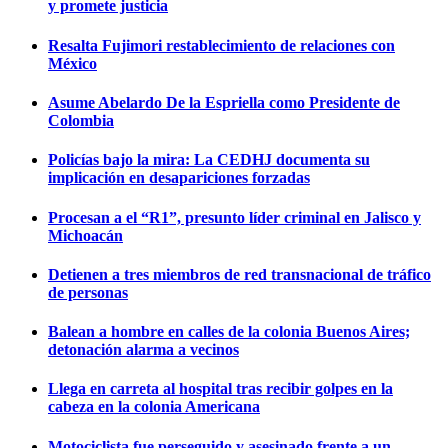
y promete justicia
Resalta Fujimori restablecimiento de relaciones con
México
Asume Abelardo De la Espriella como Presidente de
Colombia
Policías bajo la mira: La CEDHJ documenta su
implicación en desapariciones forzadas
Procesan a el “R1”, presunto líder criminal en Jalisco y
Michoacán
Detienen a tres miembros de red transnacional de tráfico
de personas
Balean a hombre en calles de la colonia Buenos Aires;
detonación alarma a vecinos
Llega en carreta al hospital tras recibir golpes en la
cabeza en la colonia Americana
Motociclista fue perseguido y asesinado frente a un