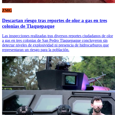
ZMG
Descartan riesgo tras reportes de olor a gas en tres
colonias de Tlaquepaque
Las inspecciones realizadas tras diversos reportes ciudadanos de olor
a gas en tres colonias de San Pedro Tlaquepaque concluyeron sin
detectar niveles de explosividad ni presencia de hidrocarburos que
representaran un riesgo para la población.