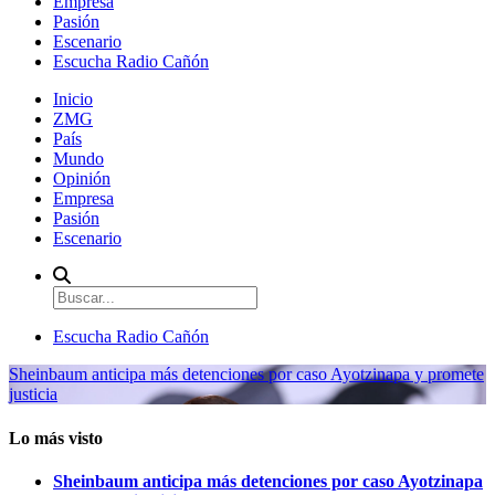
Empresa
Pasión
Escenario
Escucha Radio Cañón
Inicio
ZMG
País
Mundo
Opinión
Empresa
Pasión
Escenario
Escucha Radio Cañón
Sheinbaum anticipa más detenciones por caso Ayotzinapa y promete
justicia
Lo más visto
Sheinbaum anticipa más detenciones por caso Ayotzinapa