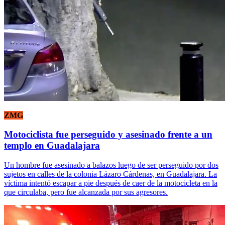
ZMG
Motociclista fue perseguido y asesinado frente a un
templo en Guadalajara
Un hombre fue asesinado a balazos luego de ser perseguido por dos
sujetos en calles de la colonia Lázaro Cárdenas, en Guadalajara. La
víctima intentó escapar a pie después de caer de la motocicleta en la
que circulaba, pero fue alcanzada por sus agresores.