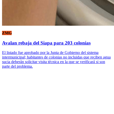
ZMG
Avalan rebaja del Siapa para 203 colonias
El listado fue aprobado por la Junta de Gobierno del sistema
intermunicipal; habitantes de colonias no incluidas que reciben agua
sucia deberán solicitar visita técnica en la que se verificará si son
parte del problema.