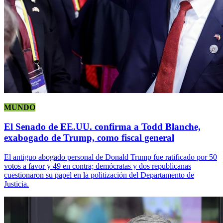
MUNDO
El Senado de EE.UU. confirma a Todd Blanche,
exabogado de Trump, como fiscal general
El antiguo abogado personal de Donald Trump fue ratificado por 50
votos a favor y 49 en contra; demócratas y dos republicanas
cuestionaron su papel en la politización del Departamento de
Justicia.