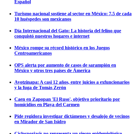
Español
Turismo nacional sostiene al sector en México: 7.5 de cada
10 huéspedes son mexicanos
Día Internacional del Gato: La historia del felino que
conquistó nuestros hogares e internet
México rompe su récord histórico en los Juegos
Centroamericanos
OPS alerta por aumento de casos de sarampión en
México y otros tres países de Ámerica
Ayotzinapa: A casi 12 años, entre juicios a exfuncionarios
y la fuga de Tomás Zerón
Caen en Zapopan 'El Ruso', objetivo prioritario por
homicidios en Playa del Carmen
Pide regidora investigar dictámenes y desalojo de vecinos
en Mirador de San Isidro
Ciclosporiasis no representa un riesgo epidemiológico