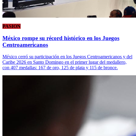
PASION
México rompe su récord histórico en los Juegos
Centroamericanos
México cerró su participación en los Juegos Centroamericanos y del
Caribe 2026 en Santo Domingo en el primer lugar del medallero,
con 407 medallas: 167 de oro, 125 de plata y 115 de bronce.