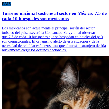
PAÍS
Turismo nacional sostiene al sector en México: 7.5 de
cada 10 huéspedes son mexicanos
Los mexicanos son actualmente el principal sostén del sector
turístico del país, aseveró la Concanaco-Servytur, al observar
que 7.5 de cada 10 huéspedes que se hospedan en hoteles del país
son connacionales. El organismo alertó de esta situación y de la
necesidad de redoblar esfuerzos para que el turista extranjero decida
nuevamente elegir los destinos nacionales.