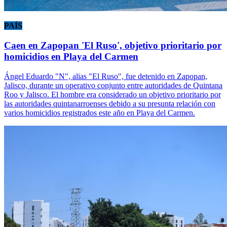
PAÍS
Caen en Zapopan 'El Ruso', objetivo prioritario por
homicidios en Playa del Carmen
Ángel Eduardo "N", alias "El Ruso", fue detenido en Zapopan,
Jalisco, durante un operativo conjunto entre autoridades de Quintana
Roo y Jalisco. El hombre era considerado un objetivo prioritario por
las autoridades quintanarroenses debido a su presunta relación con
varios homicidios registrados este año en Playa del Carmen.