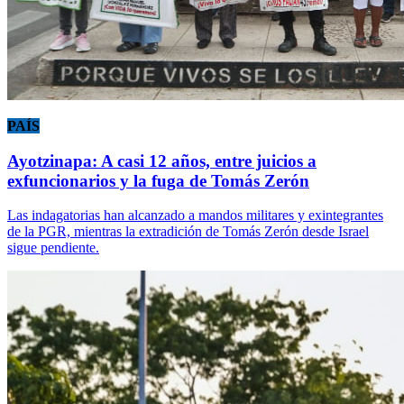
PAÍS
Ayotzinapa: A casi 12 años, entre juicios a
exfuncionarios y la fuga de Tomás Zerón
Las indagatorias han alcanzado a mandos militares y exintegrantes
de la PGR, mientras la extradición de Tomás Zerón desde Israel
sigue pendiente.