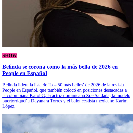
SHOW
Belinda se corona como la más bella de 2026 en
People en Español
Belinda lidera la lista de 'Los 50 más bellos' de 2026 de la revista
People en Español, que también colocó en posiciones destacadas a
la colombiana Karol G, la actriz dominicana Zoe Saldaña, la modelo
puertorriqueña Dayanara Torres y el baloncestista mexicano Karim
López.