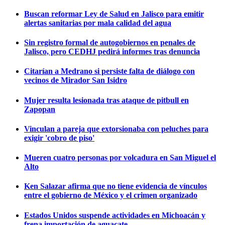
Buscan reformar Ley de Salud en Jalisco para emitir
alertas sanitarias por mala calidad del agua
Sin registro formal de autogobiernos en penales de
Jalisco, pero CEDHJ pedirá informes tras denuncia
Citarían a Medrano si persiste falta de diálogo con
vecinos de Mirador San Isidro
Mujer resulta lesionada tras ataque de pitbull en
Zapopan
Vinculan a pareja que extorsionaba con peluches para
exigir 'cobro de piso'
Mueren cuatro personas por volcadura en San Miguel el
Alto
Ken Salazar afirma que no tiene evidencia de vínculos
entre el gobierno de México y el crimen organizado
Estados Unidos suspende actividades en Michoacán y
frena importación de aguacate