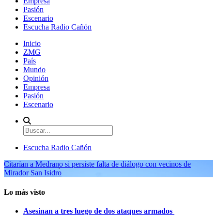
Empresa
Pasión
Escenario
Escucha Radio Cañón
Inicio
ZMG
País
Mundo
Opinión
Empresa
Pasión
Escenario
Escucha Radio Cañón
Citarían a Medrano si persiste falta de diálogo con vecinos de
Mirador San Isidro
Lo más visto
Asesinan a tres luego de dos ataques armados