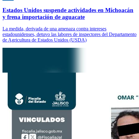
Estados Unidos suspende actividades en Michoacán
y frena importación de aguacate
La medida, derivada de una amenaza contra intereses
estadounidenses, detuvo las labores de inspectores del Departamento
de Agricultura de Estados Unidos (USDA)