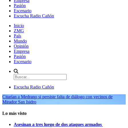
Empresa
Pasión
Escenario
Escucha Radio Cañón
Inicio
ZMG
País
Mundo
Opinión
Empresa
Pasión
Escenario
Escucha Radio Cañón
Citarían a Medrano si persiste falta de diálogo con vecinos de
Mirador San Isidro
Lo más visto
Asesinan a tres luego de dos ataques armados