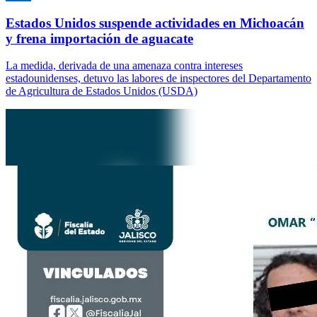
Estados Unidos suspende actividades en Michoacán
y frena importación de aguacate
La medida, derivada de una amenaza contra intereses
estadounidenses, detuvo las labores de inspectores del Departamento
de Agricultura de Estados Unidos (USDA)