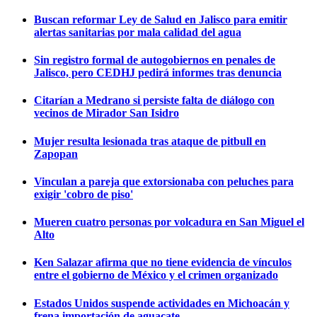
Buscan reformar Ley de Salud en Jalisco para emitir
alertas sanitarias por mala calidad del agua
Sin registro formal de autogobiernos en penales de
Jalisco, pero CEDHJ pedirá informes tras denuncia
Citarían a Medrano si persiste falta de diálogo con
vecinos de Mirador San Isidro
Mujer resulta lesionada tras ataque de pitbull en
Zapopan
Vinculan a pareja que extorsionaba con peluches para
exigir 'cobro de piso'
Mueren cuatro personas por volcadura en San Miguel el
Alto
Ken Salazar afirma que no tiene evidencia de vínculos
entre el gobierno de México y el crimen organizado
Estados Unidos suspende actividades en Michoacán y
frena importación de aguacate