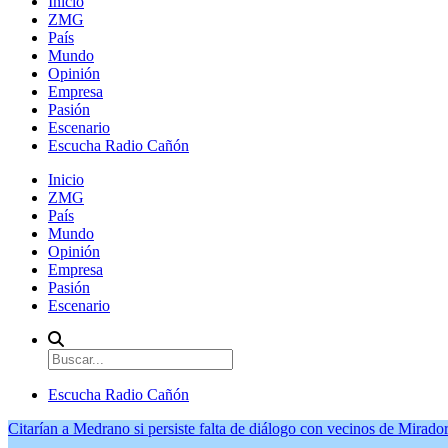
Inicio
ZMG
País
Mundo
Opinión
Empresa
Pasión
Escenario
Escucha Radio Cañón
Inicio
ZMG
País
Mundo
Opinión
Empresa
Pasión
Escenario
Escucha Radio Cañón
Citarían a Medrano si persiste falta de diálogo con vecinos de Mirador