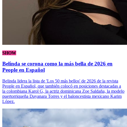
SHOW
Belinda se corona como la más bella de 2026 en
People en Español
Belinda lidera la lista de 'Los 50 más bellos' de 2026 de la revista
People en Español, que también colocó en posiciones destacadas a
la colombiana Karol G, la actriz dominicana Zoe Saldaña, la modelo
puertorriqueña Dayanara Torres y el baloncestista mexicano Karim
López.