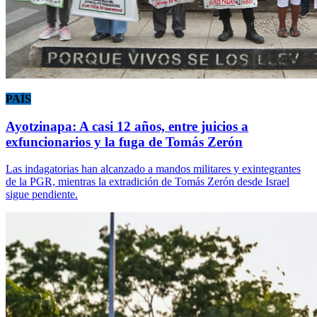
PAÍS
Ayotzinapa: A casi 12 años, entre juicios a
exfuncionarios y la fuga de Tomás Zerón
Las indagatorias han alcanzado a mandos militares y exintegrantes
de la PGR, mientras la extradición de Tomás Zerón desde Israel
sigue pendiente.