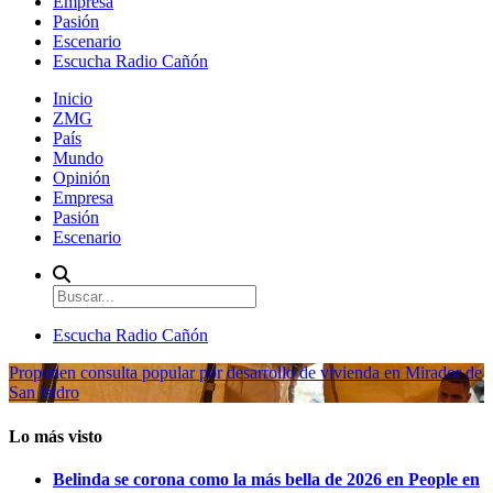
Empresa
Pasión
Escenario
Escucha Radio Cañón
Inicio
ZMG
País
Mundo
Opinión
Empresa
Pasión
Escenario
Escucha Radio Cañón
Proponen consulta popular por desarrollo de vivienda en Mirador de
San Isidro
Lo más visto
Belinda se corona como la más bella de 2026 en People en