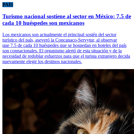
PAÍS
Turismo nacional sostiene al sector en México: 7.5 de
cada 10 huéspedes son mexicanos
Los mexicanos son actualmente el principal sostén del sector
turístico del país, aseveró la Concanaco-Servytur, al observar
que 7.5 de cada 10 huéspedes que se hospedan en hoteles del país
son connacionales. El organismo alertó de esta situación y de la
necesidad de redoblar esfuerzos para que el turista extranjero decida
nuevamente elegir los destinos nacionales.