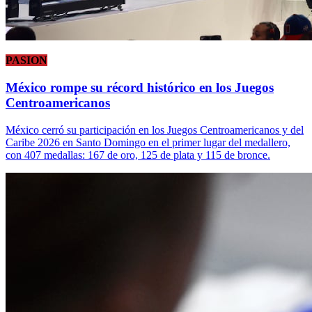
PASION
México rompe su récord histórico en los Juegos
Centroamericanos
México cerró su participación en los Juegos Centroamericanos y del
Caribe 2026 en Santo Domingo en el primer lugar del medallero,
con 407 medallas: 167 de oro, 125 de plata y 115 de bronce.