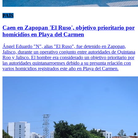
PAÍS
Caen en Zapopan 'El Ruso', objetivo prioritario por
homicidios en Playa del Carmen
Ángel Eduardo "N", alias "El Ruso", fue detenido en Zapopan,
Jalisco, durante un operativo conjunto entre autoridades de Quintana
Roo y Jalisco. El hombre era considerado un objetivo prioritario por
las autoridades quintanarroenses debido a su presunta relación con
varios homicidios registrados este año en Playa del Carmen.