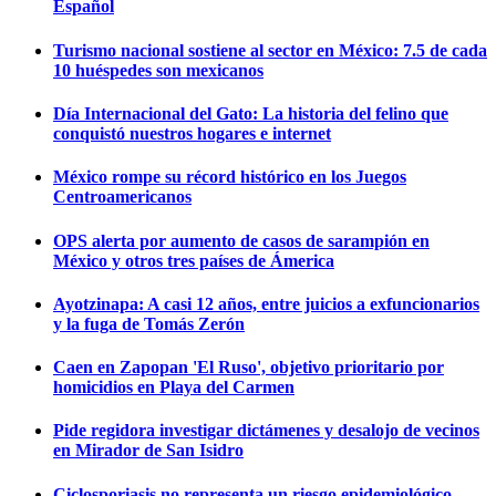
Español
Turismo nacional sostiene al sector en México: 7.5 de cada
10 huéspedes son mexicanos
Día Internacional del Gato: La historia del felino que
conquistó nuestros hogares e internet
México rompe su récord histórico en los Juegos
Centroamericanos
OPS alerta por aumento de casos de sarampión en
México y otros tres países de Ámerica
Ayotzinapa: A casi 12 años, entre juicios a exfuncionarios
y la fuga de Tomás Zerón
Caen en Zapopan 'El Ruso', objetivo prioritario por
homicidios en Playa del Carmen
Pide regidora investigar dictámenes y desalojo de vecinos
en Mirador de San Isidro
Ciclosporiasis no representa un riesgo epidemiológico