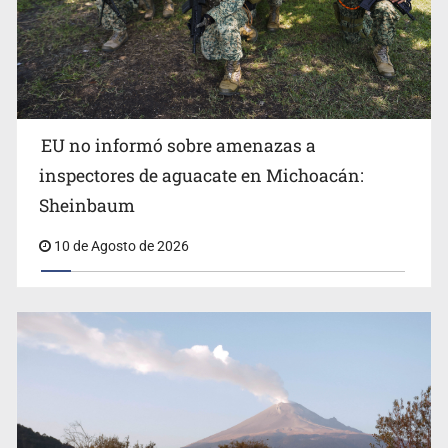
Incendio forestal en Canadá obliga a evacuar a más de
EU no informó sobre amenazas a
20 mil personas
inspectores de aguacate en Michoacán:
Sheinbaum
10 de Agosto de 2026