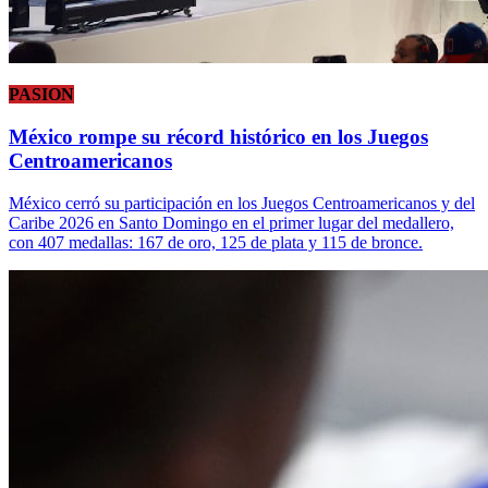
PASION
México rompe su récord histórico en los Juegos
Centroamericanos
México cerró su participación en los Juegos Centroamericanos y del
Caribe 2026 en Santo Domingo en el primer lugar del medallero,
con 407 medallas: 167 de oro, 125 de plata y 115 de bronce.