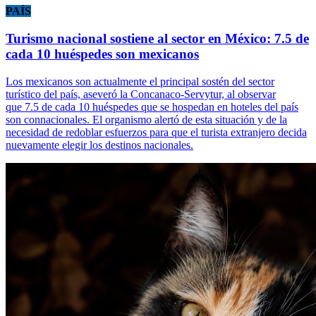
PAÍS
Turismo nacional sostiene al sector en México: 7.5 de
cada 10 huéspedes son mexicanos
Los mexicanos son actualmente el principal sostén del sector
turístico del país, aseveró la Concanaco-Servytur, al observar
que 7.5 de cada 10 huéspedes que se hospedan en hoteles del país
son connacionales. El organismo alertó de esta situación y de la
necesidad de redoblar esfuerzos para que el turista extranjero decida
nuevamente elegir los destinos nacionales.