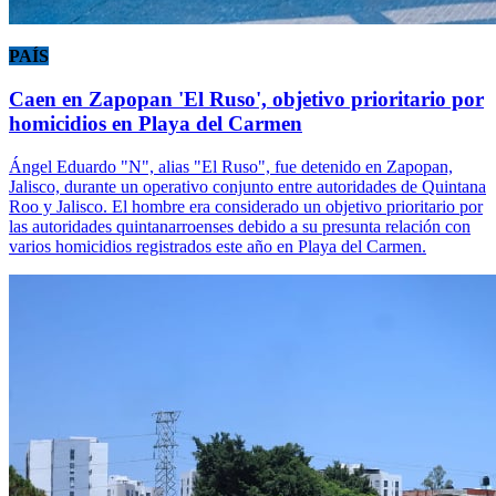
PAÍS
Caen en Zapopan 'El Ruso', objetivo prioritario por
homicidios en Playa del Carmen
Ángel Eduardo "N", alias "El Ruso", fue detenido en Zapopan,
Jalisco, durante un operativo conjunto entre autoridades de Quintana
Roo y Jalisco. El hombre era considerado un objetivo prioritario por
las autoridades quintanarroenses debido a su presunta relación con
varios homicidios registrados este año en Playa del Carmen.