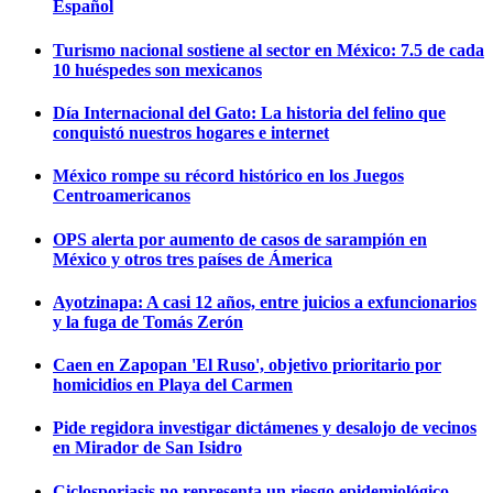
Español
Turismo nacional sostiene al sector en México: 7.5 de cada
10 huéspedes son mexicanos
Día Internacional del Gato: La historia del felino que
conquistó nuestros hogares e internet
México rompe su récord histórico en los Juegos
Centroamericanos
OPS alerta por aumento de casos de sarampión en
México y otros tres países de Ámerica
Ayotzinapa: A casi 12 años, entre juicios a exfuncionarios
y la fuga de Tomás Zerón
Caen en Zapopan 'El Ruso', objetivo prioritario por
homicidios en Playa del Carmen
Pide regidora investigar dictámenes y desalojo de vecinos
en Mirador de San Isidro
Ciclosporiasis no representa un riesgo epidemiológico