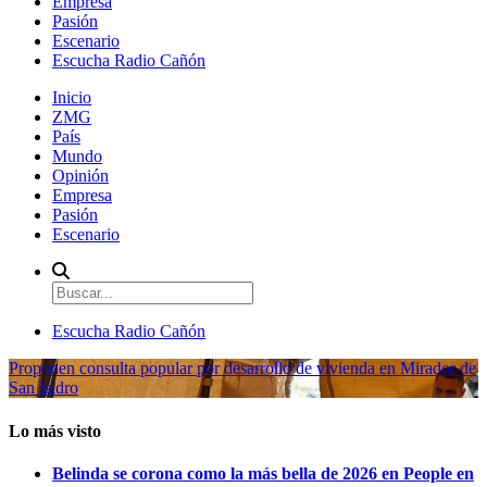
Empresa
Pasión
Escenario
Escucha Radio Cañón
Inicio
ZMG
País
Mundo
Opinión
Empresa
Pasión
Escenario
Escucha Radio Cañón
Proponen consulta popular por desarrollo de vivienda en Mirador de
San Isidro
Lo más visto
Belinda se corona como la más bella de 2026 en People en