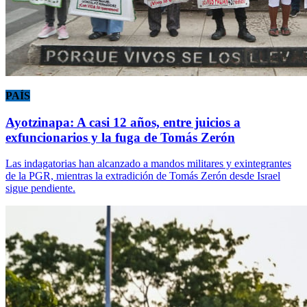
PAÍS
Ayotzinapa: A casi 12 años, entre juicios a
exfuncionarios y la fuga de Tomás Zerón
Las indagatorias han alcanzado a mandos militares y exintegrantes
de la PGR, mientras la extradición de Tomás Zerón desde Israel
sigue pendiente.