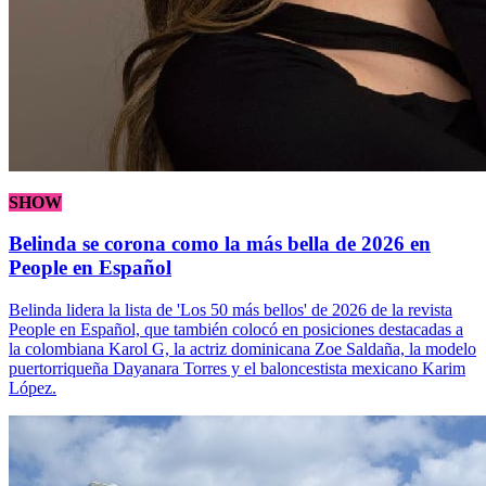
SHOW
Belinda se corona como la más bella de 2026 en
People en Español
Belinda lidera la lista de 'Los 50 más bellos' de 2026 de la revista
People en Español, que también colocó en posiciones destacadas a
la colombiana Karol G, la actriz dominicana Zoe Saldaña, la modelo
puertorriqueña Dayanara Torres y el baloncestista mexicano Karim
López.