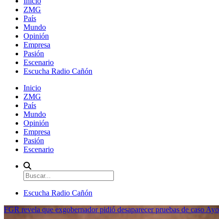
Inicio
ZMG
País
Mundo
Opinión
Empresa
Pasión
Escenario
Escucha Radio Cañón
Inicio
ZMG
País
Mundo
Opinión
Empresa
Pasión
Escenario
Escucha Radio Cañón
FGR revela que exgobernador pidió desaparecer pruebas de caso Ayo