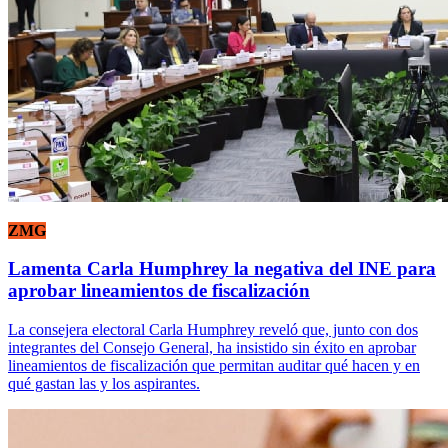
ZMG
Lamenta Carla Humphrey la negativa del INE para
aprobar lineamientos de fiscalización
La consejera electoral Carla Humphrey reveló que, junto con dos
integrantes del Consejo General, ha insistido sin éxito en aprobar
lineamientos de fiscalización que permitan auditar qué hacen y en
qué gastan las y los aspirantes.