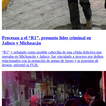
Procesan a el “R1”, presunto líder criminal en
Jalisco y Michoacán
“R1” y señalado como posible cabecilla de una célula delictiva que
operaba en Michoacán y Jalisco, fue vinculado a proceso por delitos
relacionados con la portación de armas de fuego y la posesión de
drogas, informó la FGR.