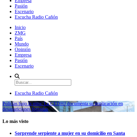
Empresa
Pasión
Escenario
Escucha Radio Cañón
Inicio
ZMG
País
Mundo
Opinión
Empresa
Pasión
Escenario
Escucha Radio Cañón
Policías bajo la mira: La CEDHJ documenta su implicación en
desapariciones forzadas
Lo más visto
Sorprende serpiente a mujer en su domicilio en Santa