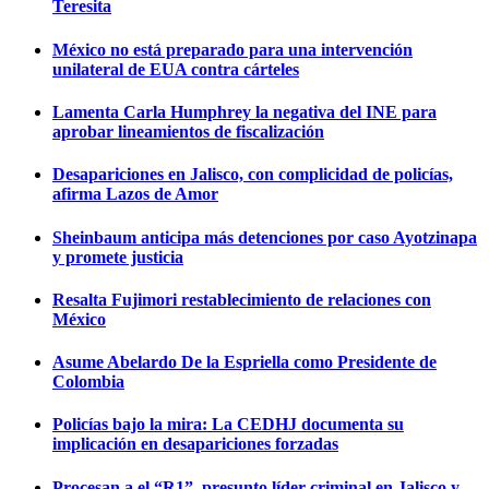
Teresita
México no está preparado para una intervención
unilateral de EUA contra cárteles
Lamenta Carla Humphrey la negativa del INE para
aprobar lineamientos de fiscalización
Desapariciones en Jalisco, con complicidad de policías,
afirma Lazos de Amor
Sheinbaum anticipa más detenciones por caso Ayotzinapa
y promete justicia
Resalta Fujimori restablecimiento de relaciones con
México
Asume Abelardo De la Espriella como Presidente de
Colombia
Policías bajo la mira: La CEDHJ documenta su
implicación en desapariciones forzadas
Procesan a el “R1”, presunto líder criminal en Jalisco y