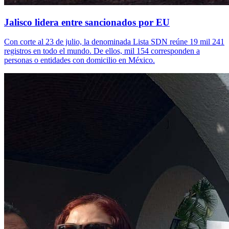
Jalisco lidera entre sancionados por EU
Con corte al 23 de julio, la denominada Lista SDN reúne 19 mil 241
registros en todo el mundo. De ellos, mil 154 corresponden a
personas o entidades con domicilio en México.