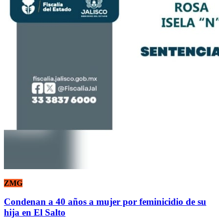
ZMG
Condenan a 40 años a mujer por feminicidio de su
hija en El Salto