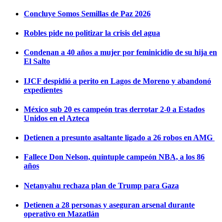
Concluye Somos Semillas de Paz 2026
Robles pide no politizar la crisis del agua
Condenan a 40 años a mujer por feminicidio de su hija en
El Salto
IJCF despidió a perito en Lagos de Moreno y abandonó
expedientes
México sub 20 es campeón tras derrotar 2-0 a Estados
Unidos en el Azteca
Detienen a presunto asaltante ligado a 26 robos en AMG
Fallece Don Nelson, quíntuple campeón NBA, a los 86
años
Netanyahu rechaza plan de Trump para Gaza
Detienen a 28 personas y aseguran arsenal durante
operativo en Mazatlán