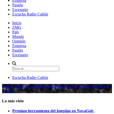
Empresa
Pasión
Escenario
Escucha Radio Cañón
Inicio
ZMG
País
Mundo
Opinión
Empresa
Pasión
Escenario
Escucha Radio Cañón
México sub 20 es campeón tras derrotar 2-0 a Estados Unidos en el
Azteca
Lo más visto
Premian herramienta del Imeplan en NovaGob