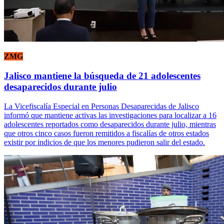
ZMG
Jalisco mantiene la búsqueda de 21 adolescentes
desaparecidos durante julio
La Vicefiscalía Especial en Personas Desaparecidas de Jalisco
informó que mantiene activas las investigaciones para localizar a 16
adolescentes reportados como desaparecidos durante julio, mientras
que otros cinco casos fueron remitidos a fiscalías de otros estados
existir por indicios de que los menores pudieron salir del estado.