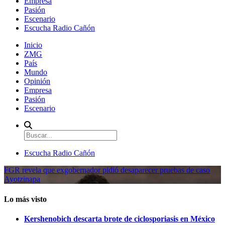
Empresa
Pasión
Escenario
Escucha Radio Cañón
Inicio
ZMG
País
Mundo
Opinión
Empresa
Pasión
Escenario
Escucha Radio Cañón
FGR revela que exgobernador pidió desaparecer pruebas de caso
Ayotzinapa
Lo más visto
Kershenobich descarta brote de ciclosporiasis en México