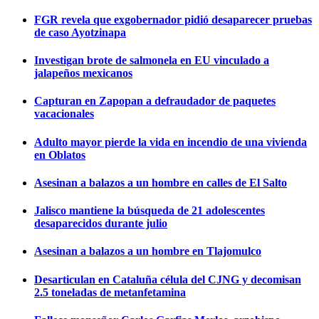
FGR revela que exgobernador pidió desaparecer pruebas
de caso Ayotzinapa
Investigan brote de salmonela en EU vinculado a
jalapeños mexicanos
Capturan en Zapopan a defraudador de paquetes
vacacionales
Adulto mayor pierde la vida en incendio de una vivienda
en Oblatos
Asesinan a balazos a un hombre en calles de El Salto
Jalisco mantiene la búsqueda de 21 adolescentes
desaparecidos durante julio
Asesinan a balazos a un hombre en Tlajomulco
Desarticulan en Cataluña célula del CJNG y decomisan
2.5 toneladas de metanfetamina