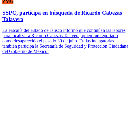
ZMG
SSPC, participa en búsqueda de Ricardo Cabezas
Talavera
La Fiscalía del Estado de Jalisco informó que continúan las labores
para localizar a Ricardo Cabezas Talavera, quien fue reportado
como desaparecido el pasado 30 de julio. En las indagatorias
también participa la Secretaría de Seguridad y Protección Ciudadana
del Gobierno de México.