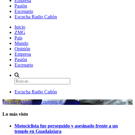
Empresa
Pasión
Escenario
Escucha Radio Cañón
Inicio
ZMG
País
Mundo
Opinión
Empresa
Pasión
Escenario
Escucha Radio Cañón
Fiscalía exhuma 126 cuerpos de 32 fosas
Lo más visto
Motociclista fue perseguido y asesinado frente a un
templo en Guadalajara