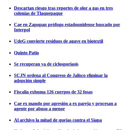
Descartan riesgo tras reportes de olor a gas en tres
colonias de Tlaquepaque
Cae en Zapopan prófugo estadounidense buscado por
Interpol
UdeG convierte residuos de agave en biotextil
Quinto Patio
Se recuperan ya de ciclosporiasis
SCJN ordena al Congreso de Jalisco eliminar la
adopción simple
Fiscalía exhuma 126 cuerpos de 32 fosas
Cae ex mando por agresión a ex pareja y procesan a
agente por abuso a menor
Al archivo la mitad de quejas contra el Siapa